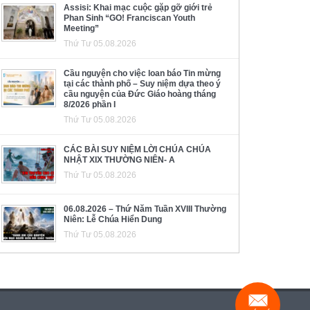
Assisi: Khai mạc cuộc gặp gỡ giới trẻ
Phan Sinh “GO! Franciscan Youth
Meeting”
Thứ Tư 05.08.2026
Cầu nguyện cho việc loan báo Tin mừng
tại các thành phố – Suy niệm dựa theo ý
cầu nguyện của Đức Giáo hoàng tháng
8/2026 phần I
Thứ Tư 05.08.2026
CÁC BÀI SUY NIỆM LỜI CHÚA CHÚA
NHẬT XIX THƯỜNG NIÊN- A
Thứ Tư 05.08.2026
06.08.2026 – Thứ Năm Tuần XVIII Thường
Niên: Lễ Chúa Hiển Dung
Thứ Tư 05.08.2026