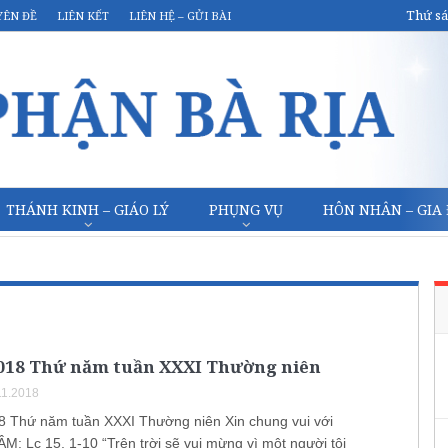
Thứ sá
YÊN ĐỀ
LIÊN KẾT
LIÊN HỆ – GỬI BÀI
THÁNH KINH – GIÁO LÝ
PHỤNG VỤ
HÔN NHÂN – GIA
2018 Thứ năm tuần XXXI Thường niên
11.2018
8 Thứ năm tuần XXXI Thường niên Xin chung vui với
M: Lc 15, 1-10 “Trên trời sẽ vui mừng vì một người tội