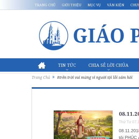
TRANG CHỦ
GIỚI THIỆU
MỤC VỤ
VĂN KIỆN
CHU
TIN TỨC
CHIA SẺ LỜI CHÚA
Trang Chủ
#trên trời vui mừng vì người tội lỗi sám hối
08.11.
Thứ Tư 07.
08.11.201
tôi PHÚC Â