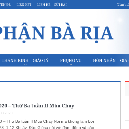
Thứ nă
YÊN ĐỀ
LIÊN KẾT
LIÊN HỆ – GỬI BÀI
THÁNH KINH – GIÁO LÝ
PHỤNG VỤ
HÔN NHÂN – GIA
020 – Thứ Ba tuần II Mùa Chay
.03.2020
0 – Thứ Ba tuần II Mùa Chay Nói mà không làm Lời
23, 1-12 Khi ấy, Ðức Giêsu nói với đám đông và các