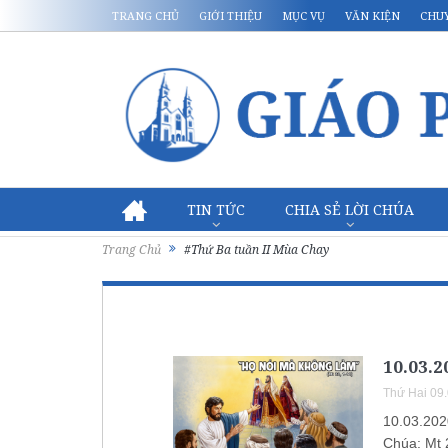
TRANG CHỦ
GIỚI THIỆU
MỤC VỤ
VĂN KIỆN
CHU
TIN TỨC
CHIA SẺ LỜI CHÚA
Trang Chủ
#Thứ Ba tuần II Mùa Chay
10.03.2
Thứ Hai 09
10.03.202
Chúa: Mt 