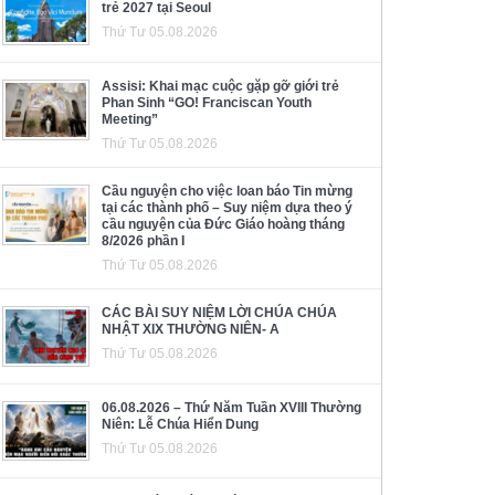
trẻ 2027 tại Seoul
Thứ Tư 05.08.2026
Assisi: Khai mạc cuộc gặp gỡ giới trẻ
Phan Sinh “GO! Franciscan Youth
Meeting”
Thứ Tư 05.08.2026
Cầu nguyện cho việc loan báo Tin mừng
tại các thành phố – Suy niệm dựa theo ý
cầu nguyện của Đức Giáo hoàng tháng
8/2026 phần I
Thứ Tư 05.08.2026
CÁC BÀI SUY NIỆM LỜI CHÚA CHÚA
NHẬT XIX THƯỜNG NIÊN- A
Thứ Tư 05.08.2026
06.08.2026 – Thứ Năm Tuần XVIII Thường
Niên: Lễ Chúa Hiển Dung
Thứ Tư 05.08.2026