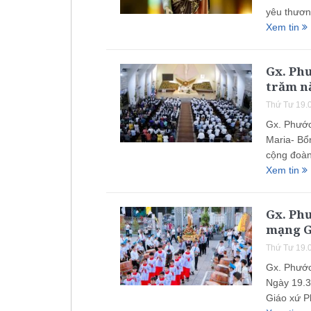
yêu thươn
Xem tin
Gx. Phư
trăm n
Thứ Tư 19.
Gx. Phước
Maria- Bổ
cộng đoàn
Xem tin
Gx. Ph
mạng Gi
Thứ Tư 19.
Gx. Phước
Ngày 19.3
Giáo xứ P