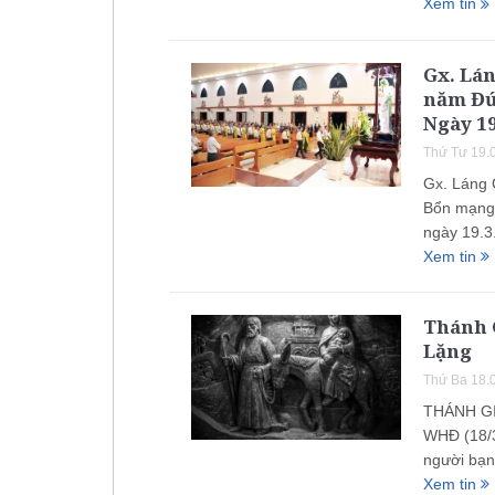
Xem tin
Gx. Lán
năm Đứ
Ngày 19
Thứ Tư 19.
Gx. Láng 
Bổn mạng 
ngày 19.3
Xem tin
Thánh 
Lặng
Thứ Ba 18.
THÁNH G
WHĐ (18/3
người bạn
Xem tin