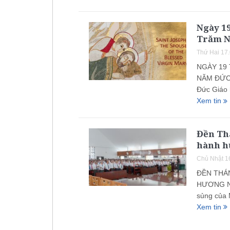
Ngày 19
Trăm N
Thứ Hai 17
NGÀY 19
NĂM ĐỨC 
Đức Giáo 
Xem tin
Đền Thá
hành h
Chủ Nhật 1
ĐỀN THÁN
HƯƠNG N
sủng của 
Xem tin