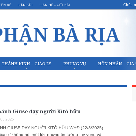
Chúa n
YÊN ĐỀ
LIÊN KẾT
LIÊN HỆ – GỬI BÀI
THÁNH KINH – GIÁO LÝ
PHỤNG VỤ
HÔN NHÂN – GIA
hánh Giuse dạy người Kitô hữu
.03.2025
NH GIUSE DẠY NGƯỜI KITÔ HỮU WHĐ (22/3/2025)
iuse “không nói một lời, nhưng tin tưởng, hy vọng và