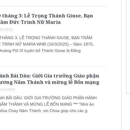
 tháng 3: Lễ Trọng Thánh Giuse, Bạn
ăm Đức Trinh Nữ Maria
.03.2025
 THÁNG 3: LỄ TRỌNG THÁNH GIUSE, BẠN TRĂM
TRINH NỮ MARIA WHĐ (16/3/2025) – Năm 1870,
hoàng Piô IX tuyên bố Thánh Giuse là Đấng
nh Bãi Dâu: Giới Gia trưởng Giáo phận
ương Năm Thánh và mừng lễ Bổn mạng
6.03.2025
H BÃI DÂU: GIỚI GIA TRƯỞNG GIÁO PHẬN HÀNH
ĂM THÁNH VÀ MỪNG LỄ BỔN MẠNG *** “Nhờ ân
Mùa Chay Năm Thánh, xin Chúa giúp cho các g