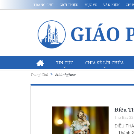
TRANG CHỦ
GIỚI THIỆU
MỤC VỤ
VĂN KIỆN
CHU
TIN TỨC
CHIA SẺ LỜI CHÚA
Trang Chủ
#thánhgiuse
Điều T
Thứ Bảy 22
ĐIỀU THÁ
– Thánh G