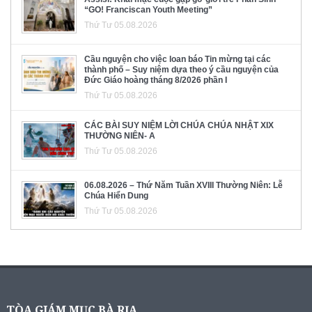
“GO! Franciscan Youth Meeting”
Thứ Tư 05.08.2026
Cầu nguyện cho việc loan báo Tin mừng tại các
thành phố – Suy niệm dựa theo ý cầu nguyện của
Đức Giáo hoàng tháng 8/2026 phần I
Thứ Tư 05.08.2026
CÁC BÀI SUY NIỆM LỜI CHÚA CHÚA NHẬT XIX
THƯỜNG NIÊN- A
Thứ Tư 05.08.2026
06.08.2026 – Thứ Năm Tuần XVIII Thường Niên: Lễ
Chúa Hiển Dung
Thứ Tư 05.08.2026
TÒA GIÁM MỤC BÀ RỊA