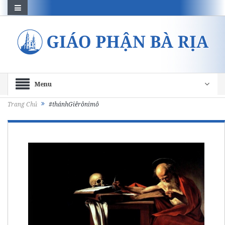
Menu
Trang Chủ
#thánhGiêrônimô