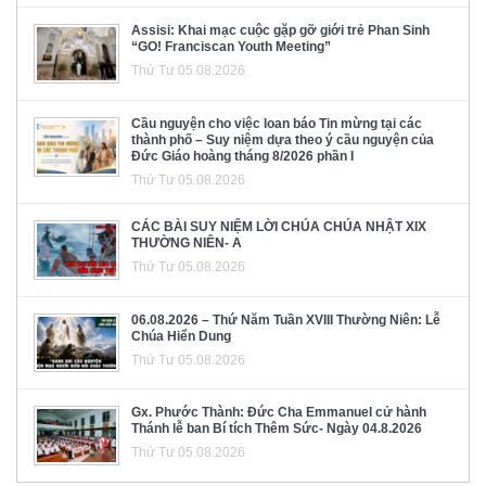
Assisi: Khai mạc cuộc gặp gỡ giới trẻ Phan Sinh
“GO! Franciscan Youth Meeting”
Thứ Tư 05.08.2026
Cầu nguyện cho việc loan báo Tin mừng tại các
thành phố – Suy niệm dựa theo ý cầu nguyện của
Đức Giáo hoàng tháng 8/2026 phần I
Thứ Tư 05.08.2026
CÁC BÀI SUY NIỆM LỜI CHÚA CHÚA NHẬT XIX
THƯỜNG NIÊN- A
Thứ Tư 05.08.2026
06.08.2026 – Thứ Năm Tuần XVIII Thường Niên: Lễ
Chúa Hiển Dung
Thứ Tư 05.08.2026
Gx. Phước Thành: Đức Cha Emmanuel cử hành
Thánh lễ ban Bí tích Thêm Sức- Ngày 04.8.2026
Thứ Tư 05.08.2026