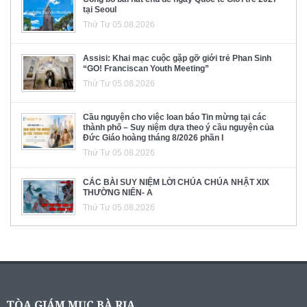
tại Seoul
Thứ Tư 05.08.2026
Assisi: Khai mạc cuộc gặp gỡ giới trẻ Phan Sinh
“GO! Franciscan Youth Meeting”
Thứ Tư 05.08.2026
Cầu nguyện cho việc loan báo Tin mừng tại các
thành phố – Suy niệm dựa theo ý cầu nguyện của
Đức Giáo hoàng tháng 8/2026 phần I
Thứ Tư 05.08.2026
CÁC BÀI SUY NIỆM LỜI CHÚA CHÚA NHẬT XIX
THƯỜNG NIÊN- A
Thứ Tư 05.08.2026
TÒA GIÁM MỤC BÀ RỊA