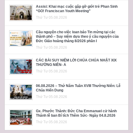
Assisi: Khai mạc cuộc gặp gỡ giới trẻ Phan Sinh
“GO! Franciscan Youth Meeting”
Thứ Tư 05.08.2026
Cầu nguyện cho việc loan báo Tin mừng tại các
thành phố – Suy niệm dựa theo ý cầu nguyện của
Đức Giáo hoàng tháng 8/2026 phần I
Thứ Tư 05.08.2026
CÁC BÀI SUY NIỆM LỜI CHÚA CHÚA NHẬT XIX
THƯỜNG NIÊN- A
Thứ Tư 05.08.2026
06.08.2026 – Thứ Năm Tuần XVIII Thường Niên: Lễ
Chúa Hiển Dung
Thứ Tư 05.08.2026
Gx. Phước Thành: Đức Cha Emmanuel cử hành
Thánh lễ ban Bí tích Thêm Sức- Ngày 04.8.2026
Thứ Tư 05.08.2026