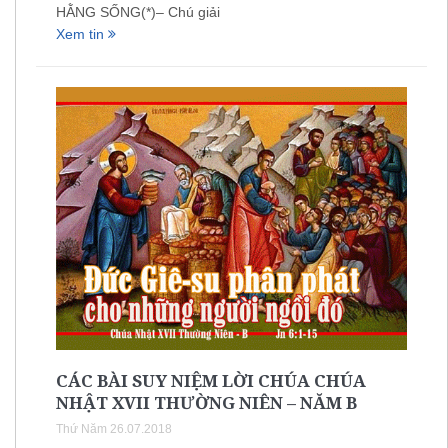
HẰNG SỐNG(*)– Chú giải
Xem tin
CÁC BÀI SUY NIỆM LỜI CHÚA CHÚA
NHẬT XVII THƯỜNG NIÊN – NĂM B
Thứ Năm 26.07.2018