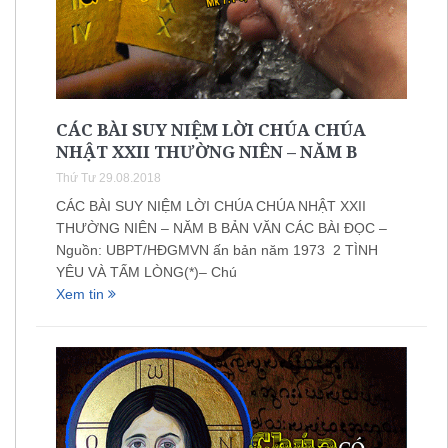
CÁC BÀI SUY NIỆM LỜI CHÚA CHÚA
NHẬT XXII THƯỜNG NIÊN – NĂM B
Thứ Tư 29.08.2018
CÁC BÀI SUY NIỆM LỜI CHÚA CHÚA NHẬT XXII
THƯỜNG NIÊN – NĂM B BẢN VĂN CÁC BÀI ĐỌC –
Nguồn: UBPT/HĐGMVN ấn bản năm 1973 2 TÌNH
YÊU VÀ TẤM LÒNG(*)– Chú
Xem tin