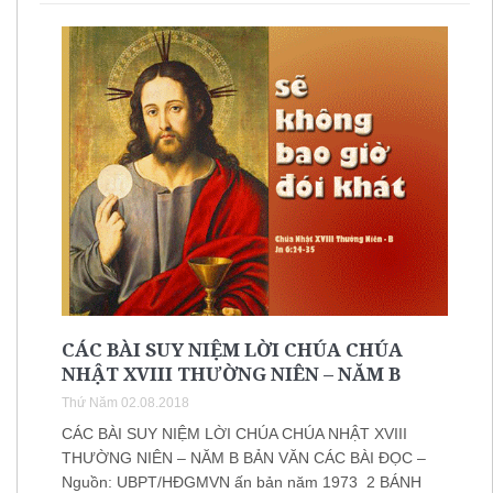
CÁC BÀI SUY NIỆM LỜI CHÚA CHÚA
NHẬT XVIII THƯỜNG NIÊN – NĂM B
Thứ Năm 02.08.2018
CÁC BÀI SUY NIỆM LỜI CHÚA CHÚA NHẬT XVIII
THƯỜNG NIÊN – NĂM B BẢN VĂN CÁC BÀI ĐỌC –
Nguồn: UBPT/HĐGMVN ấn bản năm 1973 2 BÁNH