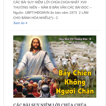
CÁC BÀI SUY NIỆM LỜI CHÚA CHÚA NHẬT XVII
THƯỜNG NIÊN – NĂM B BẢN VĂN CÁC BÀI ĐỌC –
Nguồn: UBPT/HĐGMVN ấn bản năm 1973 2 LÀM
CHO BÁNH HÓA NHIỀU(*)– C
Xem tin
CÁC BÀI SUY NIỆM LỜI CHÚA CHÚA