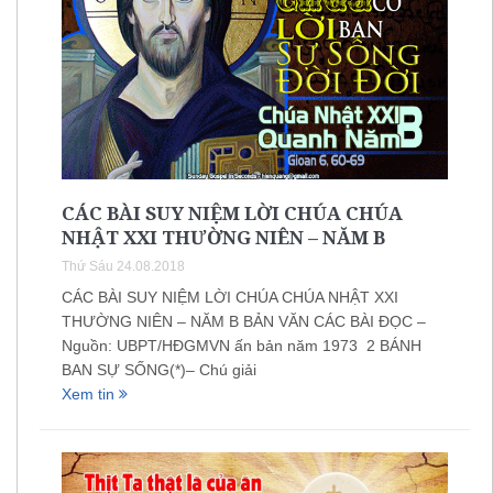
CÁC BÀI SUY NIỆM LỜI CHÚA CHÚA
NHẬT XXI THƯỜNG NIÊN – NĂM B
Thứ Sáu 24.08.2018
CÁC BÀI SUY NIỆM LỜI CHÚA CHÚA NHẬT XXI
THƯỜNG NIÊN – NĂM B BẢN VĂN CÁC BÀI ĐỌC –
Nguồn: UBPT/HĐGMVN ấn bản năm 1973 2 BÁNH
BAN SỰ SỐNG(*)– Chú giải
Xem tin