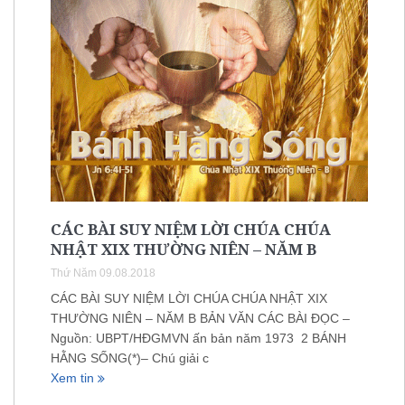
CÁC BÀI SUY NIỆM LỜI CHÚA CHÚA
NHẬT XIX THƯỜNG NIÊN – NĂM B
Thứ Năm 09.08.2018
CÁC BÀI SUY NIỆM LỜI CHÚA CHÚA NHẬT XIX
THƯỜNG NIÊN – NĂM B BẢN VĂN CÁC BÀI ĐỌC –
Nguồn: UBPT/HĐGMVN ấn bản năm 1973 2 BÁNH
HẰNG SỐNG(*)– Chú giải c
Xem tin