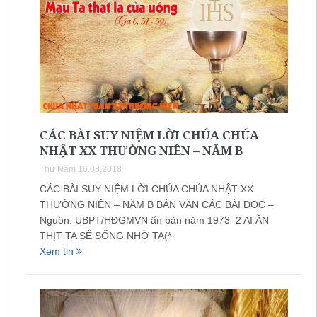
CÁC BÀI SUY NIỆM LỜI CHÚA CHÚA
NHẬT XX THƯỜNG NIÊN – NĂM B
Thứ Năm 16.08.2018
CÁC BÀI SUY NIỆM LỜI CHÚA CHÚA NHẬT XX
THƯỜNG NIÊN – NĂM B BẢN VĂN CÁC BÀI ĐỌC –
Nguồn: UBPT/HĐGMVN ấn bản năm 1973 2 AI ĂN
THỊT TA SẼ SỐNG NHỜ TA(*
Xem tin