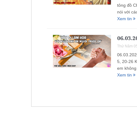
tông đồ C
nói với c
Xem tin
06.03.2
Thứ Năm 05
06.03.202
5, 20-26 
em không 
Xem tin