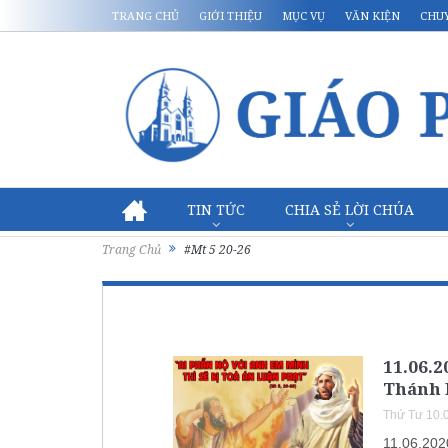
TRANG CHỦ
GIỚI THIỆU
MỤC VỤ
VĂN KIỆN
CHU
TIN TỨC
CHIA SẺ LỜI CHÚA
Trang Chủ
#Mt 5 20-26
11.06.
Thánh 
Thứ Tư 10.
11.06.202