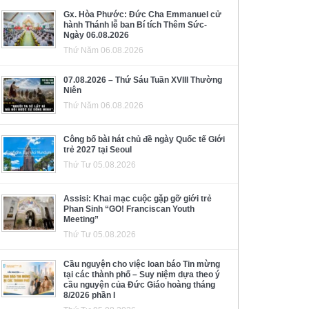
Gx. Hòa Phước: Đức Cha Emmanuel cử
hành Thánh lễ ban Bí tích Thêm Sức-
Ngày 06.08.2026
Thứ Năm 06.08.2026
07.08.2026 – Thứ Sáu Tuần XVIII Thường
Niên
Thứ Năm 06.08.2026
Công bố bài hát chủ đề ngày Quốc tế Giới
trẻ 2027 tại Seoul
Thứ Tư 05.08.2026
Assisi: Khai mạc cuộc gặp gỡ giới trẻ
Phan Sinh “GO! Franciscan Youth
Meeting”
Thứ Tư 05.08.2026
Cầu nguyện cho việc loan báo Tin mừng
tại các thành phố – Suy niệm dựa theo ý
cầu nguyện của Đức Giáo hoàng tháng
8/2026 phần I