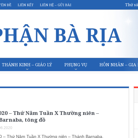
Thứ sá
YÊN ĐỀ
LIÊN KẾT
LIÊN HỆ – GỬI BÀI
THÁNH KINH – GIÁO LÝ
PHỤNG VỤ
HÔN NHÂN – GIA
2020 – Thứ Năm Tuần X Thường niên –
Barnaba, tông đồ
06.2020
0 – Thứ Năm Tuần X Thường niên – Thánh Barnaba,