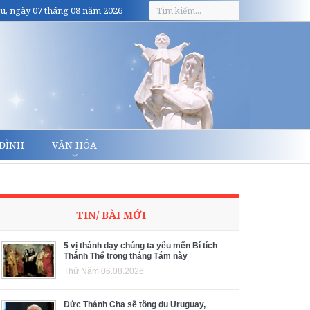
u, ngày 07 tháng 08 năm 2026
 ĐÌNH
VĂN HÓA
TIN/ BÀI MỚI
5 vị thánh dạy chúng ta yêu mến Bí tích
Thánh Thể trong tháng Tám này
Thứ Năm 06.08.2026
Đức Thánh Cha sẽ tông du Uruguay,