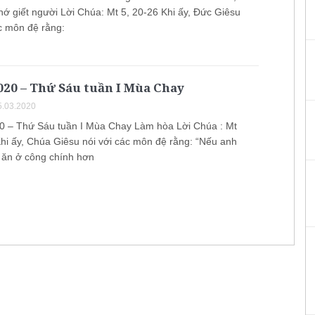
hớ giết người Lời Chúa: Mt 5, 20-26 Khi ấy, Đức Giêsu
ác môn đệ rằng:
020 – Thứ Sáu tuần I Mùa Chay
.03.2020
0 – Thứ Sáu tuần I Mùa Chay Làm hòa Lời Chúa : Mt
Khi ấy, Chúa Giêsu nói với các môn đệ rằng: “Nếu anh
ăn ở công chính hơn