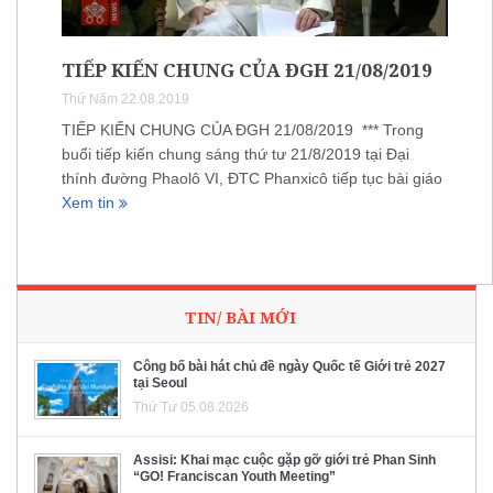
TIẾP KIẾN CHUNG CỦA ĐGH 21/08/2019
Thứ Năm 22.08.2019
TIẾP KIẾN CHUNG CỦA ĐGH 21/08/2019 *** Trong
buổi tiếp kiến chung sáng thứ tư 21/8/2019 tại Đại
thính đường Phaolô VI, ĐTC Phanxicô tiếp tục bài giáo
Xem tin
TIN/ BÀI MỚI
Công bố bài hát chủ đề ngày Quốc tế Giới trẻ 2027
tại Seoul
Thứ Tư 05.08.2026
Assisi: Khai mạc cuộc gặp gỡ giới trẻ Phan Sinh
“GO! Franciscan Youth Meeting”