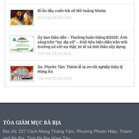
Bí ẩn đầy cuốn hút về Nữ hoàng Sheba
Thứ Hai 03.08.2026
Ủy ban Giáo dân – Thường huấn tháng 8/2026: Ánh
sáng trên “lục địa số” – Kitô hữu hiện diện trên môi
trường số với sự thật, tử tế và tinh thần xây dựng
Thứ Hai 03.08.2026
Gx. Phước Tân: Thánh lễ tạ ơn tốt nghiệp Giáo lý
Hồng Ân
Thứ Hai 03.08.2026
TÒA GIÁM MỤC BÀ RỊA
Địa chỉ: 227 Cách Mạng Tháng Tám, Phường Phước Hiệp, Thành
phố Bà Rịa, Tỉnh Bà Rịa Vũng Tàu.