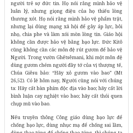
người trẻ sợ đức tin. Họ nói rằng mình bảo vệ
luân lý, nhưng giọng điệu của họ thiếu lòng
thương xót. Họ nói rằng mình bảo vệ phẩm trật,
nhưng lại dùng mạng xã hội để gây áp lực, bôi
nhọ, chia phe và làm xói mòn lòng tin. Giáo hội
không cần được bảo vệ bằng bạo lực. Đức Kitô
cũng không cần các môn đệ rút gươm để bảo vệ
Người. Trong vườn Ghếtsêmani, khi một môn đệ
dùng gươm chém người đầy tớ của vị thượng tế,
Chúa Giêsu bảo: “Hãy xỏ gươm vào bao” (Mt
26,52). Có lẽ hôm nay, Người cũng nói với chúng
ta: Hãy cất bàn phím độc địa vào bao; hãy cất lời
bình luận cay nghiệt vào bao; hãy cất thói quen
chụp mũ vào bao.
Nếu truyền thông Công giáo dùng bạo lực để
chống bạo lực, dùng nhục mạ để chống sai lầm,
dùng thao túng để chống thao túng, thì chúng ta