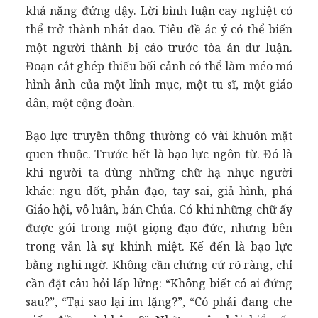
khả năng đứng dậy. Lời bình luận cay nghiệt có
thể trở thành nhát dao. Tiêu đề ác ý có thể biến
một người thành bị cáo trước tòa án dư luận.
Đoạn cắt ghép thiếu bối cảnh có thể làm méo mó
hình ảnh của một linh mục, một tu sĩ, một giáo
dân, một cộng đoàn.
Bạo lực truyền thông thường có vài khuôn mặt
quen thuộc. Trước hết là bạo lực ngôn từ. Đó là
khi người ta dùng những chữ hạ nhục người
khác: ngu dốt, phản đạo, tay sai, giả hình, phá
Giáo hội, vô luân, bán Chúa. Có khi những chữ ấy
được gói trong một giọng đạo đức, nhưng bên
trong vẫn là sự khinh miệt. Kế đến là bạo lực
bằng nghi ngờ. Không cần chứng cứ rõ ràng, chỉ
cần đặt câu hỏi lấp lửng: “Không biết có ai đứng
sau?”, “Tại sao lại im lặng?”, “Có phải đang che