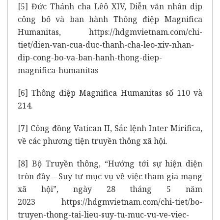
[5]
Đức Thánh cha Lêô XIV, Diễn văn nhân dịp
công bố và ban hành Thông điệp Magnifica
Humanitas,
https://hdgmvietnam.com/chi-
tiet/dien-van-cua-duc-thanh-cha-leo-xiv-nhan-
dip-cong-bo-va-ban-hanh-thong-diep-
magnifica-humanitas
[6]
Thông điệp Magnifica Humanitas số 110 và
214.
[7]
Công đồng Vatican II, Sắc lệnh Inter Mirifica,
về các phương tiện truyền thông xã hội.
[8]
Bộ Truyền thông, “Hướng tới sự hiện diện
tròn đầy – Suy tư mục vụ về việc tham gia mạng
xã hội”, ngày 28 tháng 5 năm
2023
https://hdgmvietnam.com/chi-tiet/bo-
truyen-thong-tai-lieu-suy-tu-muc-vu-ve-viec-