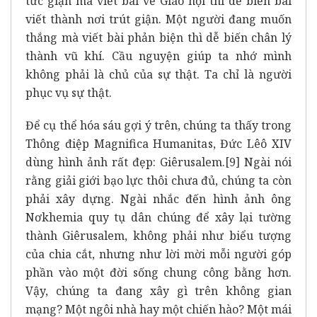
tức giận mà viết bài về Giáo hội thì dễ biến bài
viết thành nơi trút giận. Một người đang muốn
thắng mà viết bài phản biện thì dễ biến chân lý
thành vũ khí. Cầu nguyện giúp ta nhớ mình
không phải là chủ của sự thật. Ta chỉ là người
phục vụ sự thật.
Để cụ thể hóa sáu gợi ý trên, chúng ta thấy trong
Thông điệp Magnifica Humanitas, Đức Lêô XIV
dùng hình ảnh rất đẹp: Giêrusalem.
[9]
Ngài nói
rằng giải giới bạo lực thôi chưa đủ, chúng ta còn
phải xây dựng. Ngài nhắc đến hình ảnh ông
Nơkhemia quy tụ dân chúng để xây lại tường
thành Giêrusalem, không phải như biểu tượng
của chia cắt, nhưng như lời mời mỗi người góp
phần vào một đời sống chung công bằng hơn.
Vậy, chúng ta đang xây gì trên không gian
mạng? Một ngôi nhà hay một chiến hào? Một mái