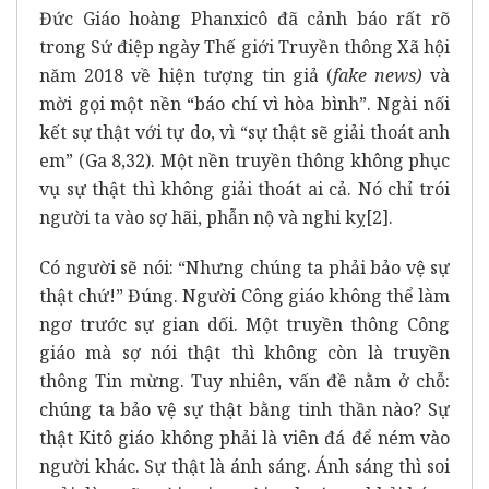
Đức Giáo hoàng Phanxicô đã cảnh báo rất rõ
trong Sứ điệp ngày Thế giới Truyền thông Xã hội
năm 2018 về hiện tượng tin giả (
fake news)
và
mời gọi một nền “báo chí vì hòa bình”. Ngài nối
kết sự thật với tự do, vì “sự thật sẽ giải thoát anh
em” (Ga 8,32). Một nền truyền thông không phục
vụ sự thật thì không giải thoát ai cả. Nó chỉ trói
người ta vào sợ hãi, phẫn nộ và nghi kỵ
[2]
.
Có người sẽ nói: “Nhưng chúng ta phải bảo vệ sự
thật chứ!” Đúng. Người Công giáo không thể làm
ngơ trước sự gian dối. Một truyền thông Công
giáo mà sợ nói thật thì không còn là truyền
thông Tin mừng. Tuy nhiên, vấn đề nằm ở chỗ:
chúng ta bảo vệ sự thật bằng tinh thần nào? Sự
thật Kitô giáo không phải là viên đá để ném vào
người khác. Sự thật là ánh sáng. Ánh sáng thì soi