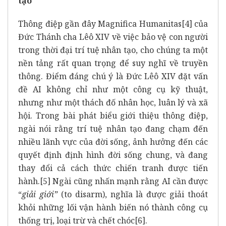
tạo
Thông điệp gần đây Magnifica Humanitas
[4]
của
Đức Thánh cha Lêô XIV về việc bảo vệ con người
trong thời đại trí tuệ nhân tạo, cho chúng ta một
nền tảng rất quan trọng để suy nghĩ về truyền
thông. Điểm đáng chú ý là Đức Lêô XIV đặt vấn
đề AI không chỉ như một công cụ kỹ thuật,
nhưng như một thách đố nhân học, luân lý và xã
hội. Trong bài phát biểu giới thiệu thông điệp,
ngài nói rằng trí tuệ nhân tạo đang chạm đến
nhiều lãnh vực của đời sống, ảnh hưởng đến các
quyết định định hình đời sống chung, và đang
thay đổi cả cách thức chiến tranh được tiến
hành.
[5]
Ngài cũng nhấn mạnh rằng AI cần được
“
giải giới
”
(to disarm), nghĩa là được giải thoát
khỏi những lối vận hành biến nó thành công cụ
thống trị, loại trừ và chết chóc
[6]
.