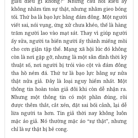
giấu điều gì không?” Những câu hỏi kiểu ấy
không nhằm tìm sự thật, nhưng nhằm gieo bóng
tối. Thứ ba là bạo lực bằng đám đông. Một người
viết sai, nói vụng, ứng xử chưa khéo, thế là hàng
trăm người lao vào mạt sát. Thay vì giúp người
ấy sửa, người ta biến người ấy thành miếng mồi
cho cơn giận tập thể. Mạng xã hội lúc đó không
còn là nơi gặp gỡ, nhưng là một sân đình thời kỹ
thuật số, nơi người bị trói vào cột và đám đông
tha hồ ném đá. Thứ tư là bạo lực bằng sự nửa
thật nửa giả. Đây là loại nguy hiểm nhất. Một
thông tin hoàn toàn giả đôi khi còn dễ nhận ra.
Nhưng một thông tin có một phần đúng, rồi
được thêm thắt, cắt xén, đặt sai bối cảnh, lại dễ
lừa người ta hơn. Tin giả thời nay không luôn
mặc áo giả. Nó thường mặc áo “sự thật”, nhưng
chỉ là sự thật bị bẻ cong.