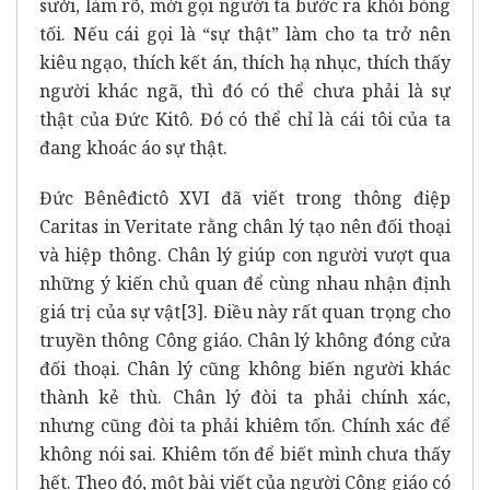
sưởi, làm rõ, mời gọi người ta bước ra khỏi bóng
tối. Nếu cái gọi là “sự thật” làm cho ta trở nên
kiêu ngạo, thích kết án, thích hạ nhục, thích thấy
người khác ngã, thì đó có thể chưa phải là sự
thật của Đức Kitô. Đó có thể chỉ là cái tôi của ta
đang khoác áo sự thật.
Đức Bênêđictô XVI đã viết trong thông điệp
Caritas in Veritate rằng chân lý tạo nên đối thoại
và hiệp thông. Chân lý giúp con người vượt qua
những ý kiến chủ quan để cùng nhau nhận định
giá trị của sự vật
[3]
. Điều này rất quan trọng cho
truyền thông Công giáo. Chân lý không đóng cửa
đối thoại. Chân lý cũng không biến người khác
thành kẻ thù. Chân lý đòi ta phải chính xác,
nhưng cũng đòi ta phải khiêm tốn. Chính xác để
không nói sai. Khiêm tốn để biết mình chưa thấy
hết. Theo đó, một bài viết của người Công giáo có