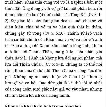
xuất hiện: Khanania cùng với vợ là Xaphira bán một
thửa đất. Ông đồng ý với vợ giữ lại một phần tiền, rồi
đem phần còn lại đặt dưới chân các Tông Đồ. (Cv 5, 1-
2). Sự gian lận này làm gián đoạn chuỗi chia sẻ vô
điều kiện, chia sẻ vô tư và hậu quả thật bi thảm,
chúng gây tử vong (Cv 5, 5.10). Thánh Phêrô vạch
trần sự bất chính của Khanania và vợ và nói với anh
ta: “Sao anh lại để Xatan xâm chiếm lòng anh, khiến
anh lừa dối Thánh Thần, mà giữ lại một phần giá
thửa đất? […] Anh đã không lừa dối người phàm, mà
lừa dối Thiên Chúa”. (Cv 5: 3-4). Chúng ta có thể nói
rằng Khanania đã lừa dối Thiên Chúa vì lòng đạo đức
giả. Những người này thuộc về Giáo hội “thương
lượng” và cơ hội. Đạo đức giả là kẻ thù tồi tệ nhất
của cộng đoàn Kitô giáo này: giả vờ yêu nhau nhưng
chỉ tìm kiếm lợi ích của riêng mình.
Không là khách du lịch trong Giáo hội