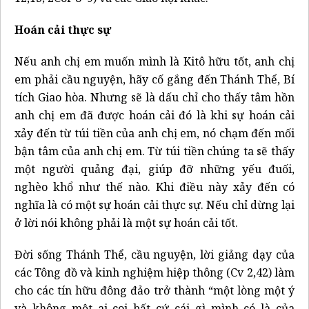
Hoán cải thực sự
Nếu anh chị em muốn mình là Kitô hữu tốt, anh chị
em phải cầu nguyện, hãy cố gắng đến Thánh Thể, Bí
tích Giao hòa. Nhưng sẽ là dấu chỉ cho thấy tâm hồn
anh chị em đã được hoán cải đó là khi sự hoán cải
xảy đến từ túi tiền của anh chị em, nó chạm đến mối
bận tâm của anh chị em. Từ túi tiền chúng ta sẽ thấy
một người quảng đại, giúp đỡ những yếu đuối,
nghèo khổ như thế nào. Khi điều này xảy đến có
nghĩa là có một sự hoán cải thực sự. Nếu chỉ dừng lại
ở lời nói không phải là một sự hoán cải tốt.
Đời sống Thánh Thể, cầu nguyện, lời giảng dạy của
các Tông đồ và kinh nghiệm hiệp thông (Cv 2,42) làm
cho các tín hữu đông đảo trở thành “một lòng một ý
và không một ai coi bất cứ cái gì mình có là của