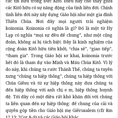
các tín hữu trong Đức Kitô. Điều này cho thấy giữa
các Kitô hữu có sự năng động của tình liên đới. Chính
tình liên đới này xây dựng Giáo hội như một gia đình
Thiên Chúa. Nơi đây mọi người trải nghiệm
koinonia. Koinonia có nghĩa là gì? Đó là một từ Hy
Lạp có nghĩa “mọi sự đều để chung”, như một cộng
đoàn, không ai bị tách biệt. Đây là kinh nghiệm của
cộng đoàn Kitô hữu tiên khởi, “chia sẻ”, “giao tiếp”,
“tham gia”. Trong Giáo hội sơ khai, koinonia trước
hết đó là tham dự vào Mình và Máu Chúa Kitô. Vì lý
do này, khi chúng ta rước Thánh Thể, chúng ta tuyên
xưng “chúng ta hiệp thông”, chúng ta hiệp thông với
Chúa Giêsu và từ sự hiệp thông này đưa chúng ta
đến hiệp thông với anh chị e m, hiệp thông huynh
đệ. Tới đây có một điều rất khó khăn đối với chúng
ta liên quan đến sự hiệp thông: để chung của cải và
quyên góp tiền cho Giáo hội mẹ Giêrusalem (cfr Rm
12,13; 2Cor 8–9) và các Giáo hội khác.