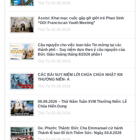
Thứ Tư 05.08.2026
Assisi: Khai mạc cuộc gặp gỡ giới trẻ Phan Sinh
“GO! Franciscan Youth Meeting”
Thứ Tư 05.08.2026
Cầu nguyện cho việc loan báo Tin mừng tại các
thành phố – Suy niệm dựa theo ý cầu nguyện của
Đức Giáo hoàng tháng 8/2026 phần I
Thứ Tư 05.08.2026
CÁC BÀI SUY NIỆM LỜI CHÚA CHÚA NHẬT XIX
THƯỜNG NIÊN- A
Thứ Tư 05.08.2026
06.08.2026 – Thứ Năm Tuần XVIII Thường Niên: Lễ
Chúa Hiển Dung
Thứ Tư 05.08.2026
Gx. Phước Thành: Đức Cha Emmanuel cử hành
Thánh lễ ban Bí tích Thêm Sức- Ngày 04.8.2026
Thứ Tư 05.08.2026