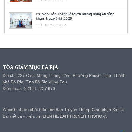
Gx. Văn Côi: Thánh lễ tạ ơn mừng hồng ân Vĩnh
khấn- Ngày 04.8.2026
Thứ Tư 05.08.2026
TÒA GIÁM MỤC BÀ RỊA
Địa chỉ: 227 Cách Mạng Tháng Tám, Phường Phước Hiệp, Thành
phố Bà Rịa, Tỉnh Bà Rịa Vũng Tàu.
Điện thoại: (0254) 3737 873
Website được phát triển bởi Ban Truyền Thông Giáo phận Bà Rịa.
Bài viết và ý kiến, xin
LIÊN HỆ BAN TRUYỀN THÔNG