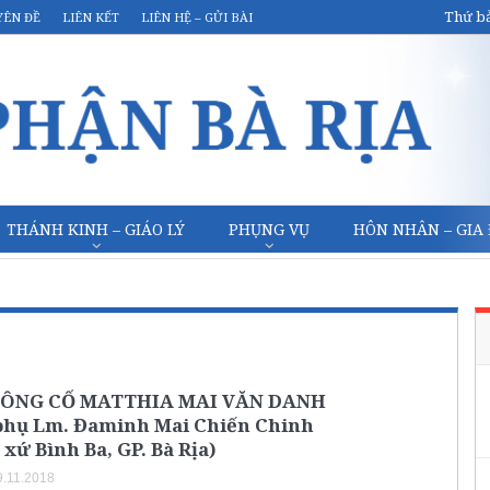
Thứ bả
YÊN ĐỀ
LIÊN KẾT
LIÊN HỆ – GỬI BÀI
THÁNH KINH – GIÁO LÝ
PHỤNG VỤ
HÔN NHÂN – GIA
: ÔNG CỐ MATTHIA MAI VĂN DANH
phụ Lm. Đaminh Mai Chiến Chinh
xứ Bình Ba, GP. Bà Rịa)
.11.2018