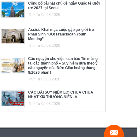
Công bố bài hát chủ đề ngày Quốc tế Giới
trẻ 2027 tại Seoul
Thứ Tư 05.08.2026
Assisi: Khai mạc cuộc gặp gỡ giới trẻ
Phan Sinh “GO! Franciscan Youth
Meeting”
Thứ Tư 05.08.2026
Cầu nguyện cho việc loan báo Tin mừng
tại các thành phố – Suy niệm dựa theo ý
cầu nguyện của Đức Giáo hoàng tháng
8/2026 phần I
Thứ Tư 05.08.2026
CÁC BÀI SUY NIỆM LỜI CHÚA CHÚA
NHẬT XIX THƯỜNG NIÊN- A
Thứ Tư 05.08.2026