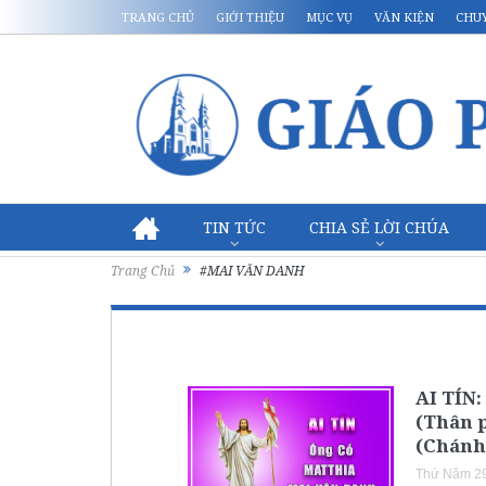
TRANG CHỦ
GIỚI THIỆU
MỤC VỤ
VĂN KIỆN
CHU
TIN TỨC
CHIA SẺ LỜI CHÚA
Trang Chủ
#MAI VĂN DANH
AI TÍN
(Thân 
(Chánh 
Thứ Năm 29