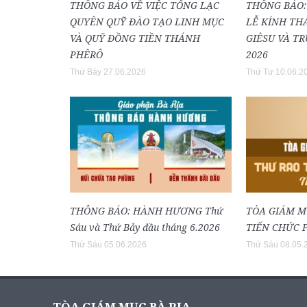
THÔNG BÁO VỀ VIỆC TỔNG LẠC
THÔNG BÁO:
QUYÊN QUỸ ĐÀO TẠO LINH MỤC
LỄ KÍNH TH
VÀ QUỸ ĐỒNG TIỀN THÁNH
GIÊSU VÀ T
PHÊRÔ
2026
Thứ Bảy 27.06.2026
Thứ Tư 10.06.2
THÔNG BÁO: HÀNH HƯƠNG Thứ
TÒA GIÁM M
Sáu và Thứ Bảy đầu tháng 6.2026
TIẾN CHỨC P
Thứ Sáu 05.06.2026
Thứ Sáu 08.05.
TÒA GIÁM MỤC BÀ RỊA