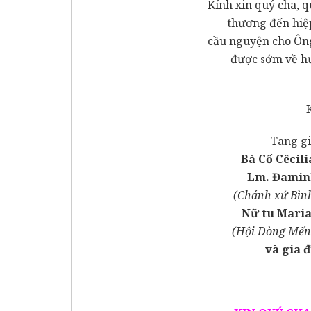
Kính xin quý cha, q
thương đến hiệ
cầu nguyện cho Ông
được sớm về h
Tang gi
Bà Cố Cêcil
L
m.
Đaminh
(Chánh xứ Bình
Nữ tu Mari
(Hội Dòng Mến
và gia 