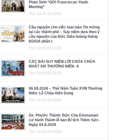
Phan Sinh “GO! Franciscan Youth
Meeting”
Thứ Tư 05.08.2026
Cầu nguyện cho việc loan báo Tin mừng
tại các thành phố – Suy niệm dựa theo ý
cầu nguyện của Đức Giáo hoàng tháng
8/2026 phần I
Thứ Tư 05.08.2026
CÁC BÀI SUY NIỆM LỜI CHÚA CHÚA
NHẬT XIX THƯỜNG NIÊN- A
Thứ Tư 05.08.2026
06.08.2026 – Thứ Năm Tuần XVIII Thường
Niên: Lễ Chúa Hiển Dung
Thứ Tư 05.08.2026
Gx. Phước Thành: Đức Cha Emmanuel
cử hành Thánh lễ ban Bí tích Thêm Sức-
Ngày 04.8.2026
Thứ Tư 05.08.2026