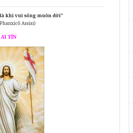
 là khi vui sống muôn đời”
Phanxicô Assisi)
AI TÍN