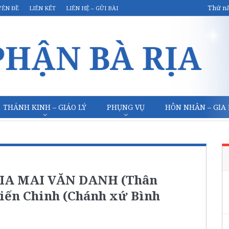
Thứ nă
YÊN ĐỀ
LIÊN KẾT
LIÊN HỆ – GỬI BÀI
THÁNH KINH – GIÁO LÝ
PHỤNG VỤ
HÔN NHÂN – GIA
IA MAI VĂN DANH (Thân
iến Chinh (Chánh xứ Bình