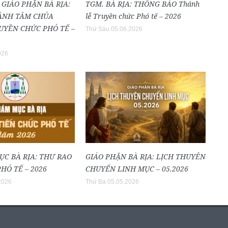
 GIÁO PHẬN BÀ RỊA:
TGM. BÀ RỊA: THÔNG BÁO Thánh
ÁNH TÂM CHÚA
lễ Truyền chức Phó tế – 2026
RUYỀN CHỨC PHÓ TẾ –
Thứ Sáu 05.06.2026
026
ỤC BÀ RỊA: THƯ RAO
GIÁO PHẬN BÀ RỊA: LỊCH THUYÊN
HÓ TẾ – 2026
CHUYỂN LINH MỤC – 05.2026
2026
Thứ Ba 05.05.2026