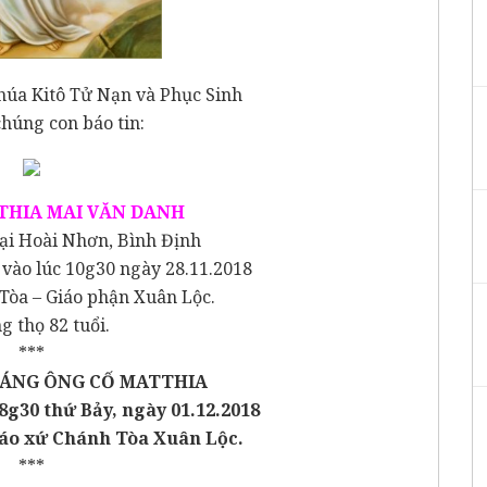
húa Kitô Tử Nạn và Phục Sinh
chúng con báo tin:
THIA MAI VĂN DANH
tại Hoài Nhơn, Bình Định
 vào lúc 10g30 ngày 28.11.2018
 Tòa – Giáo phận Xuân Lộc.
 thọ 82 tuổi.
***
TÁNG ÔNG CỐ MATTHIA
8g30 thứ Bảy, ngày 01
.
12
.
201
8
áo xứ Ch
á
nh Tòa Xuân Lộc
.
***