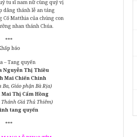
uý tu sĩ nam nữ cùng quý vị
p dâng thánh lễ an táng
 Cố Matthia của chúng con
ưởng nhan thánh Chúa.
***
Khấp báo
a – Tang quyến
ia Nguyễn Thị Thiều
 Mai Chiến Chinh
 Ba, Giáo phận Bà Rịa)
a Mai Thị Cẩm Hồng
 Thánh Giá Thủ Thiêm)
đình tang quyến
***