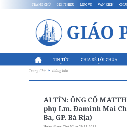
TRANG CHỦ
GIỚI THIỆU
MỤC VỤ
VĂN KIỆN
CHU
TIN TỨC
CHIA SẺ LỜI CHÚA
Trang Chủ
thông báo
AI TÍN: ÔNG CỐ MATTH
phụ Lm. Đaminh Mai Ch
Ba, GP. Bà Rịa)
Ngày đăng:
Thứ Năm 29.11.2018