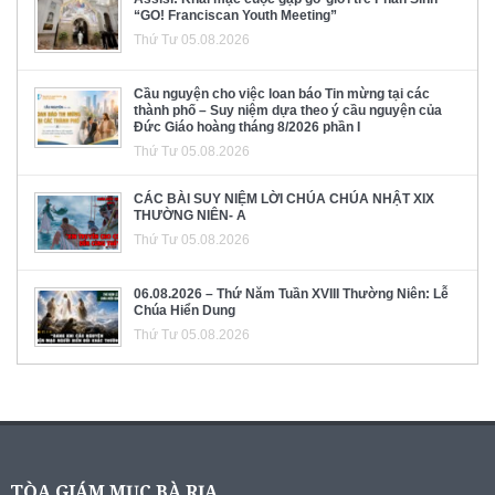
“GO! Franciscan Youth Meeting”
Thứ Tư 05.08.2026
Cầu nguyện cho việc loan báo Tin mừng tại các
thành phố – Suy niệm dựa theo ý cầu nguyện của
Đức Giáo hoàng tháng 8/2026 phần I
Thứ Tư 05.08.2026
CÁC BÀI SUY NIỆM LỜI CHÚA CHÚA NHẬT XIX
THƯỜNG NIÊN- A
Thứ Tư 05.08.2026
06.08.2026 – Thứ Năm Tuần XVIII Thường Niên: Lễ
Chúa Hiển Dung
Thứ Tư 05.08.2026
TÒA GIÁM MỤC BÀ RỊA