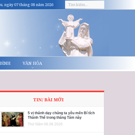
u, ngày 07 tháng 08 năm 2026
 ĐÌNH
VĂN HÓA
TIN/ BÀI MỚI
5 vị thánh dạy chúng ta yêu mến Bí tích
Thánh Thể trong tháng Tám này
Thứ Năm 06.08.2026