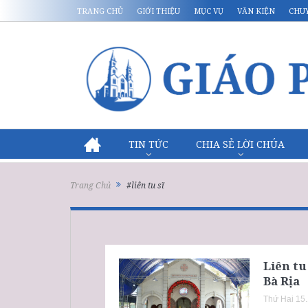
TRANG CHỦ
GIỚI THIỆU
MỤC VỤ
VĂN KIỆN
CHU
TIN TỨC
CHIA SẺ LỜI CHÚA
Trang Chủ
#liên tu sĩ
Liên t
Bà Rịa
Thứ Hai 15