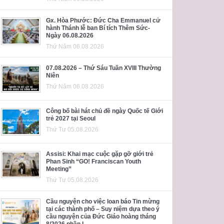
Gx. Hòa Phước: Đức Cha Emmanuel cử
hành Thánh lễ ban Bí tích Thêm Sức-
Ngày 06.08.2026
Thứ Năm 06.08.2026
07.08.2026 – Thứ Sáu Tuần XVIII Thường
Niên
Thứ Năm 06.08.2026
Công bố bài hát chủ đề ngày Quốc tế Giới
trẻ 2027 tại Seoul
Thứ Tư 05.08.2026
Assisi: Khai mạc cuộc gặp gỡ giới trẻ
Phan Sinh “GO! Franciscan Youth
Meeting”
Thứ Tư 05.08.2026
Cầu nguyện cho việc loan báo Tin mừng
tại các thành phố – Suy niệm dựa theo ý
cầu nguyện của Đức Giáo hoàng tháng
8/2026 phần I