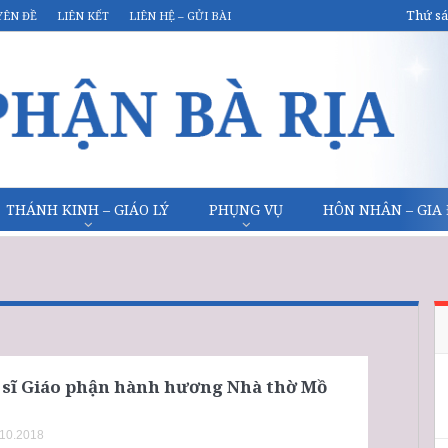
Thứ sá
YÊN ĐỀ
LIÊN KẾT
LIÊN HỆ – GỬI BÀI
THÁNH KINH – GIÁO LÝ
PHỤNG VỤ
HÔN NHÂN – GIA
u sĩ Giáo phận hành hương Nhà thờ Mồ
.10.2018