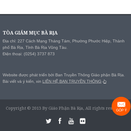
TÒA GIÁM MỤC BÀ RỊA
Địa chỉ: 227 Cách Mạng Tháng Tám, Phường Phước Hiệp, Thành
phố Bà Rịa, Tỉnh Bà Rịa Vũng Tàu.
Điện thoại: (0254) 3737 873
Website được phát triển bởi Ban Truyền Thông Giáo phận Bà Rịa.
Bài viết và ý kiến, xin
LIÊN HỆ BAN TRUYỀN THÔNG
Copyright © 2013 By Giáo Phận Bà Rịa, All rights reserved.
GÓP Ý