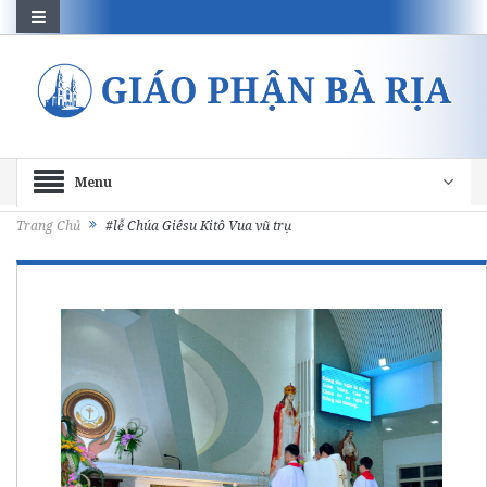
Menu
Trang Chủ
#lễ Chúa Giêsu Kitô Vua vũ trụ