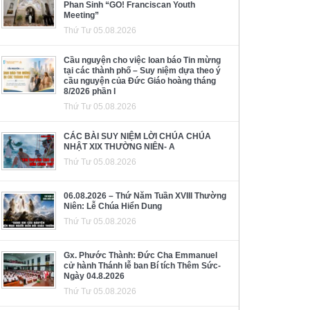
Phan Sinh “GO! Franciscan Youth
Meeting”
Thứ Tư 05.08.2026
Cầu nguyện cho việc loan báo Tin mừng
tại các thành phố – Suy niệm dựa theo ý
cầu nguyện của Đức Giáo hoàng tháng
8/2026 phần I
Thứ Tư 05.08.2026
CÁC BÀI SUY NIỆM LỜI CHÚA CHÚA
NHẬT XIX THƯỜNG NIÊN- A
Thứ Tư 05.08.2026
06.08.2026 – Thứ Năm Tuần XVIII Thường
Niên: Lễ Chúa Hiển Dung
Thứ Tư 05.08.2026
Gx. Phước Thành: Đức Cha Emmanuel
cử hành Thánh lễ ban Bí tích Thêm Sức-
Ngày 04.8.2026
Thứ Tư 05.08.2026