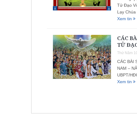
Tử Đạo Vi
Lạy Chúa 
Xem tin
CÁC BÀ
TỬ ĐẠO
Thứ Năm 10
CÁC BÀI 
NAM – NĂ
UBPT/HĐG
Xem tin