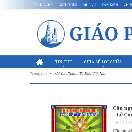
TRANG CHỦ
GIỚI THIỆU
MỤC VỤ
VĂN KIỆN
CHU
TIN TỨC
CHIA SẺ LỜI CHÚA
Trang Chủ
#Lễ Các Thánh Tử Đạo Việt Nam
Cầu ng
– Lễ Cá
Thứ Ba 12.
Cầu nguyệ