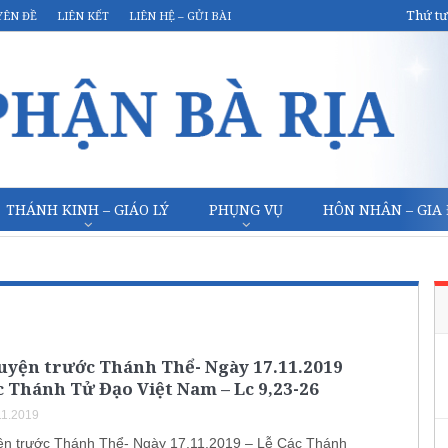
Thứ tư
YÊN ĐỀ
LIÊN KẾT
LIÊN HỆ – GỬI BÀI
THÁNH KINH – GIÁO LÝ
PHỤNG VỤ
HÔN NHÂN – GIA
uyện trước Thánh Thể- Ngày 17.11.2019
c Thánh Tử Đạo Việt Nam – Lc 9,23-26
11.2019
n trước Thánh Thể- Ngày 17.11.2019 – Lễ Các Thánh