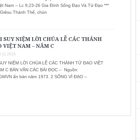
ệt Nam – Lc 9,23-26 Gia Đình Sống Đạo Và Tử Đạo ***
Giêsu Thánh Thể, chún
I SUY NIỆM LỜI CHÚA LỄ CÁC THÁNH
 VIỆT NAM – NĂM C
.11.2016
SUY NIỆM LỜI CHÚA LỄ CÁC THÁNH TỬ ĐẠO VIỆT
M C BẢN VĂN CÁC BÀI ĐỌC – Nguồn:
MVN ấn bản năm 1973. 2 SỐNG VÌ ĐẠO –