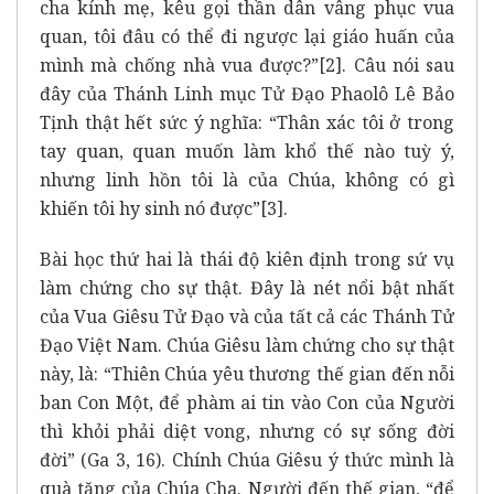
cha kính mẹ, kêu gọi thần dân vâng phục vua
quan, tôi đâu có thể đi ngược lại giáo huấn của
mình mà chống nhà vua được?”[2]. Câu nói sau
đây của Thánh Linh mục Tử Đạo Phaolô Lê Bảo
Tịnh thật hết sức ý nghĩa: “Thân xác tôi ở trong
tay quan, quan muốn làm khổ thế nào tuỳ ý,
nhưng linh hồn tôi là của Chúa, không có gì
khiến tôi hy sinh nó được”[3].
Bài học thứ hai là thái độ kiên định trong sứ vụ
làm chứng cho sự thật. Đây là nét nổi bật nhất
của Vua Giêsu Tử Đạo và của tất cả các Thánh Tử
Đạo Việt Nam. Chúa Giêsu làm chứng cho sự thật
này, là: “Thiên Chúa yêu thương thế gian đến nỗi
ban Con Một, để phàm ai tin vào Con của Người
thì khỏi phải diệt vong, nhưng có sự sống đời
đời” (Ga 3, 16). Chính Chúa Giêsu ý thức mình là
quà tặng của Chúa Cha. Người đến thế gian, “để