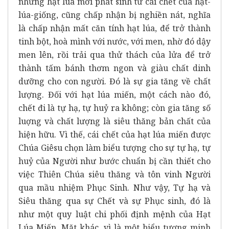
những hạt lúa mới phát sinh từ cái chết của hạt-
lúa-giống, cũng chấp nhận bị nghiền nát, nghĩa
là chấp nhận mất căn tính hạt lúa, để trở thành
tinh bột, hoà mình với nước, với men, nhờ đó dậy
men lên, rồi trải qua thử thách của lửa để trở
thành tấm bánh thơm ngon và giàu chất dinh
dưỡng cho con người. Đó là sự gia tăng về chất
lượng. Đối với hạt lúa miến, một cách nào đó,
chết đi là tự hạ, tự huỷ ra không; còn gia tăng số
luợng và chất lượng là siêu thăng bản chất của
hiện hữu. Vì thế, cái chết của hạt lúa miến được
Chúa Giêsu chọn làm biểu tượng cho sự tự hạ, tự
huỷ của Người như bước chuẩn bị cần thiết cho
việc Thiên Chúa siêu thăng và tôn vinh Người
qua mầu nhiệm Phục Sinh. Như vậy, Tự hạ và
Siêu thăng qua sự Chết và sự Phục sinh, đó là
như một quy luật chi phối định mệnh của Hạt
Lúa Miến. Mặt khác, vì là một biểu tượng minh