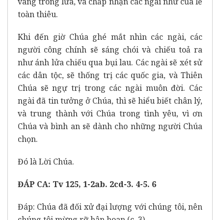
vàng trong lửa, và chấp nhận các ngài như của lễ
toàn thiêu.
Khi đến giờ Chúa ghé mắt nhìn các ngài, các
người công chính sẽ sáng chói và chiếu toả ra
như ánh lửa chiếu qua bụi lau. Các ngài sẽ xét sử
các dân tộc, sẽ thống trị các quốc gia, và Thiên
Chúa sẽ ngự trị trong các ngài muôn đời. Các
ngài đã tin tưởng ở Chúa, thì sẽ hiểu biết chân lý,
và trung thành với Chúa trong tình yêu, vì ơn
Chúa và bình an sẽ dành cho những người Chúa
chọn.
Đó là Lời Chúa.
ĐÁP CA: Tv 125, 1-2ab. 2cd-3. 4-5. 6
Đáp: Chúa đã đối xử đại lượng với chúng tôi, nên
chúng tôi mừng rỡ hân hoan (c. 3).