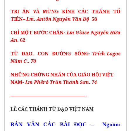
TRI ÂN VÀ MỪNG KÍNH CÁC THÁNH TỔ
TIÊN
– Lm. Antôn Nguyễn Văn Độ
58
CHỈ MỘT BƯỚC CHÂN-
Lm Giuse Nguyễn Hữu
An
. 62
TỬ ĐẠO, CON ĐƯỜNG SỐNG-
Trích Logos
Năm C.. 70
NHỮNG CHỨNG NHÂN CỦA GIÁO HỘI VIỆT
NAM-
Lm Phêrô Trần Thanh Sơn. 74
————————————————-
LỄ CÁC THÁNH TỬ ĐẠO VIỆT NAM
BẢN VĂN CÁC BÀI ĐỌC – Nguồn: