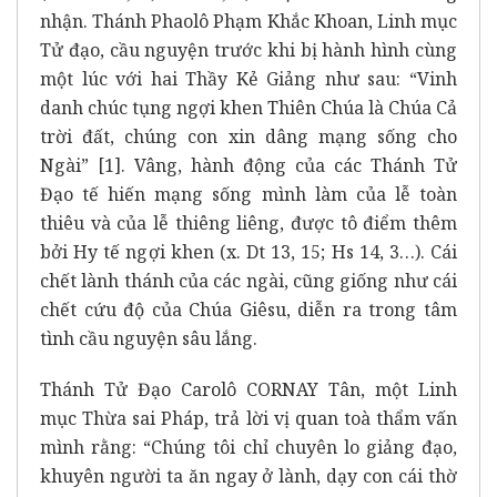
nhận. Thánh Phaolô Phạm Khắc Khoan, Linh mục
Tử đạo, cầu nguyện trước khi bị hành hình cùng
một lúc với hai Thầy Kẻ Giảng như sau: “Vinh
danh chúc tụng ngợi khen Thiên Chúa là Chúa Cả
trời đất, chúng con xin dâng mạng sống cho
Ngài” [1]. Vâng, hành động của các Thánh Tử
Đạo tế hiến mạng sống mình làm của lễ toàn
thiêu và của lễ thiêng liêng, được tô điểm thêm
bởi Hy tế ngợi khen (x. Dt 13, 15; Hs 14, 3…). Cái
chết lành thánh của các ngài, cũng giống như cái
chết cứu độ của Chúa Giêsu, diễn ra trong tâm
tình cầu nguyện sâu lắng.
Thánh Tử Đạo Carolô CORNAY Tân, một Linh
mục Thừa sai Pháp, trả lời vị quan toà thẩm vấn
mình rằng: “Chúng tôi chỉ chuyên lo giảng đạo,
khuyên người ta ăn ngay ở lành, dạy con cái thờ