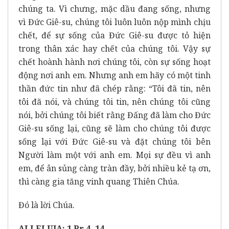
chúng ta. Vì chưng, mặc dầu đang sống, nhưng
vì Đức Giê-su, chúng tôi luôn luôn nộp mình chịu
chết, để sự sống của Đức Giê-su được tỏ hiện
trong thân xác hay chết của chúng tôi. Vậy sự
chết hoành hành nơi chúng tôi, còn sự sống hoạt
động nơi anh em. Nhưng anh em hãy có một tinh
thần đức tin như đã chép rằng: “Tôi đã tin, nên
tôi đã nói, và chúng tôi tin, nên chúng tôi cũng
nói, bởi chúng tôi biết rằng Đấng đã làm cho Đức
Giê-su sống lại, cũng sẽ làm cho chúng tôi được
sống lại với Đức Giê-su và đặt chúng tôi bên
Người làm một với anh em. Mọi sự đều vì anh
em, để ân sủng càng tràn đầy, bởi nhiều kẻ tạ ơn,
thì càng gia tăng vinh quang Thiên Chúa.
Đó là lời Chúa.
ALLELUIA: 1 Pr 4, 14