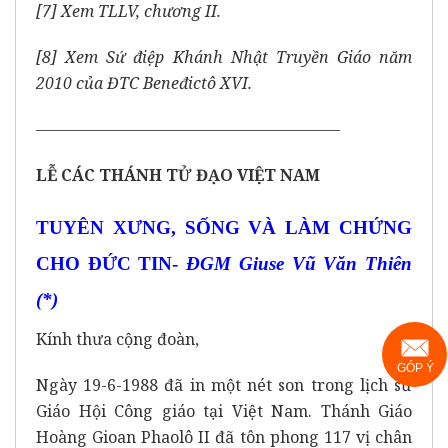
[7] Xem TLLV, chương II.
[8] Xem Sứ điệp Khánh Nhật Truyền Giáo năm
2010 của ĐTC Beneđictô XVI.
———————————————————
LỄ CÁC THÁNH TỬ ĐẠO VIỆT NAM
TUYÊN XƯNG, SỐNG VÀ LÀM CHỨNG
CHO ĐỨC TIN-
ĐGM Giuse Vũ Văn Thiên
(*)
Kính thưa cộng đoàn,
GÓP Ý
Ngày 19-6-1988 đã in một nét son trong lịch sử
Giáo Hội Công giáo tại Việt Nam. Thánh Giáo
Hoàng Gioan Phaolô II đã tôn phong 117 vị chân