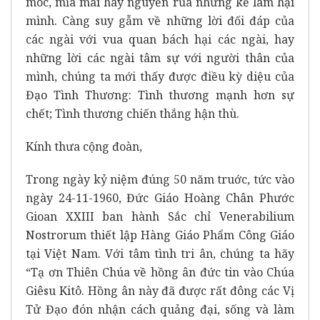
móc, mỉa mai hay nguyền rủa những kẻ làm hại
mình. Càng suy gẫm về những lời đối đáp của
các ngài với vua quan bách hại các ngài, hay
những lời các ngài tâm sự với người thân của
mình, chúng ta mới thấy được điều kỳ diệu của
Đạo Tình Thương: Tình thương mạnh hơn sự
chết; Tình thương chiến thắng hận thù.
Kính thưa cộng đoàn,
Trong ngày kỷ niệm đúng 50 năm truớc, tức vào
ngày 24-11-1960, Đức Giáo Hoàng Chân Phước
Gioan XXIII ban hành Sắc chỉ Venerabilium
Nostrorum thiết lập Hàng Giáo Phẩm Công Giáo
tại Việt Nam. Với tâm tình tri ân, chúng ta hãy
“Tạ ơn Thiên Chúa về hồng ân đức tin vào Chúa
Giêsu Kitô. Hồng ân này đã được rất đông các Vị
Tử Đạo đón nhận cách quảng đại, sống và làm