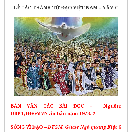
LỄ CÁC THÁNH TỬ ĐẠO VIỆT NAM – NĂM C
BẢN VĂN CÁC BÀI ĐỌC – Nguồn:
UBPT/HĐGMVN ấn bản năm 1973. 2
SỐNG VÌ ĐẠO –
ĐTGM. Giuse Ngô quang Kiệt
6