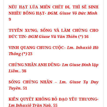
NẾU HẠT LÚA MIẾN CHẾT ĐI, THÌ SẼ SINH
NHIỀU BÔNG HẠT-
ĐGM. Giuse Võ Đức Minh
9
TUYÊN XƯNG, SỐNG VÀ LÀM CHỨNG CHO
ĐỨC TIN-
ĐGM Giuse Vũ Văn Thiên
(*) 16
VINH QUANG CHUNG CUỘC
– Lm. Inhaxiô Hồ
Thông (*)
23
CHỨNG NHÂN ANH DŨNG-
Lm Giuse Đinh lập
Liễm
.. 38
SỐNG CHỨNG NHÂN –
Lm. Giuse Tạ Duy
Tuyền
. 51
KIÊN QUYẾT KHÔNG BỎ ĐẠO YÊU THƯƠNG-
Lm Inhaxiô Trần Ngà
. 55