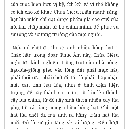
của cuộc hiện hữu vị kỷ, ích kỷ, và vì thế không
có ích cho kẻ khác. Chúa Giêsu nhấn mạnh rằng:
hạt lúa miến chỉ đạt được phẩm giá cao quý của
nó, khi chấp nhận từ bỏ chính mình, để phục vụ
sự sống và sự tăng trưởng của mọi người.
“Nếu nó chết đi, thì sẽ sinh nhiều bông hạt ”:
Chắc hẳn trong đoạn Phúc Âm này, Chúa Giêsu
nghĩ tới kinh nghiệm trồng trọt của nhà nông:
hạt-lúa-giống gieo vào lòng đất phải mục nát,
phải thối rữa, phải chết đi, tức là phải chấp nhận
mất căn tính hạt lúa, nhìn ở bình diện hiện
tượng, để nẩy thành cái mầm, rồi lớn lên thành
cây lúa chính, từ đó nẩy sinh thêm nhiều cây lúa
phụ, tất cả cùng mang nhiều bông hạt. Chỉ một
hạt lúa chết đi, mà sinh ra hằng trăm hạt lúa
mới. Đó là sự gia tăng về số lượng. Đến lượt