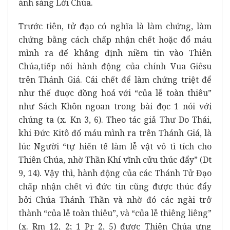
ánh sáng Lời Chúa.
Trước tiên, tử đạo có nghĩa là làm chứng, làm
chứng bằng cách chấp nhận chết hoặc đổ máu
mình ra để khẳng định niềm tin vào Thiên
Chúa,tiếp nối hành động của chính Vua Giêsu
trên Thánh Giá. Cái chết để làm chứng triệt để
như thế đuợc đồng hoá với “của lễ toàn thiêu”
như Sách Khôn ngoan trong bài đọc 1 nói với
chúng ta (x. Kn 3, 6). Theo tác giả Thư Do Thái,
khi Đức Kitô đổ máu mình ra trên Thánh Giá, là
lúc Người “tự hiến tế làm lễ vật vô tì tích cho
Thiên Chúa, nhờ Thần Khí vĩnh cửu thúc đẩy” (Dt
9, 14). Vậy thì, hành động của các Thánh Tử Đạo
chấp nhận chết vì đức tin cũng được thúc đẩy
bởi Chúa Thánh Thần và nhờ đó các ngài trở
thành “của lễ toàn thiêu”, và “của lễ thiêng liêng”
(x. Rm 12, 2; 1 Pr 2, 5) được Thiên Chúa ưng