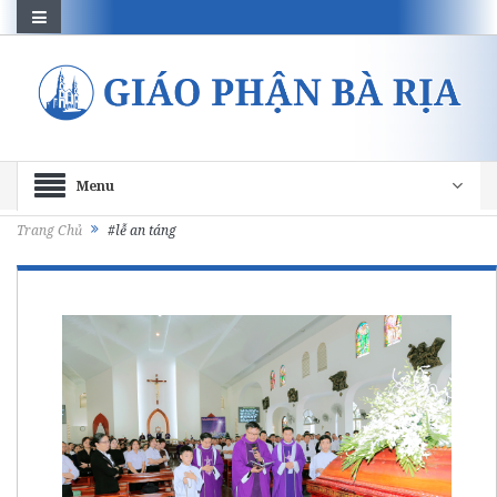
Menu
Trang Chủ
#lễ an táng