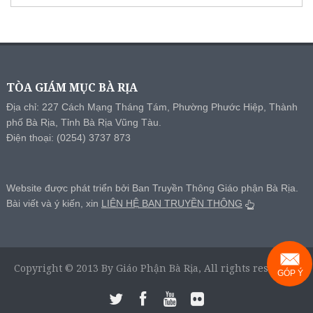
TÒA GIÁM MỤC BÀ RỊA
Địa chỉ: 227 Cách Mạng Tháng Tám, Phường Phước Hiệp, Thành
phố Bà Rịa, Tỉnh Bà Rịa Vũng Tàu.
Điện thoại: (0254) 3737 873
Website được phát triển bởi Ban Truyền Thông Giáo phận Bà Rịa.
Bài viết và ý kiến, xin
LIÊN HỆ BAN TRUYỀN THÔNG
Copyright © 2013 By Giáo Phận Bà Rịa, All rights reserved.
GÓP Ý