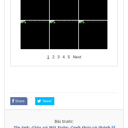
1
2
3
4
5
Next
Share
Tweet
Bài trước:
Tin ảnh: Giáo xứ Hải Xuân: Canh thức và thánh lễ