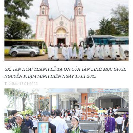
GX. TÂN HÓA: THÁNH LỄ TẠ ƠN CỦA TÂN LINH MỤC GIUSE
NGUYỄN PHẠM MINH HIỀN NGÀY 15.01.2025
Thứ Sáu 17.01.2025