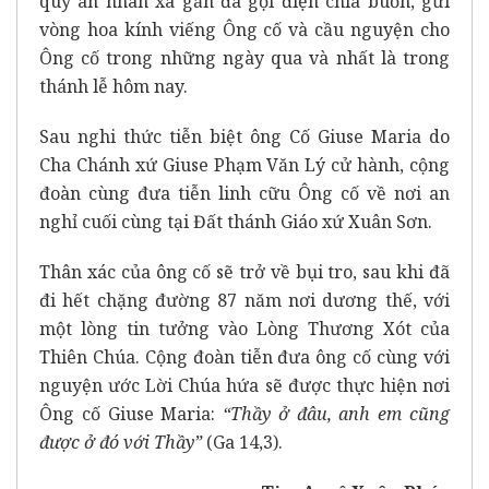
quý ân nhân xa gần đã gọi điện chia buồn, gửi
vòng hoa kính viếng Ông cố và cầu nguyện cho
Ông cố trong những ngày qua và nhất là trong
thánh lễ hôm nay.
Sau nghi thức tiễn biệt ông Cố Giuse Maria do
Cha Chánh xứ Giuse Phạm Văn Lý cử hành, cộng
đoàn cùng đưa tiễn linh cữu Ông cố về nơi an
nghỉ cuối cùng tại Đất thánh Giáo xứ Xuân Sơn.
Thân xác của ông cố sẽ trở về bụi tro, sau khi đã
đi hết chặng đường 87 năm nơi dương thế, với
một lòng tin tưởng vào Lòng Thương Xót của
Thiên Chúa. Cộng đoàn tiễn đưa ông cố cùng với
nguyện ước Lời Chúa hứa sẽ được thực hiện nơi
Ông cố Giuse Maria:
“Thầy ở đâu, anh em cũng
được ở đó với Thầy”
(Ga 14,3).