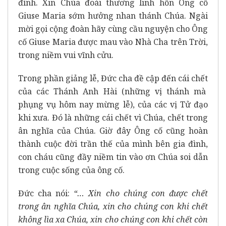
đình. Xin Chúa đoái thương linh hồn Ông cố
Giuse Maria sớm hưởng nhan thánh Chúa. Ngài
mời gọi cộng đoàn hãy cùng cầu nguyện cho Ông
cố Giuse Maria được mau vào Nhà Cha trên Trời,
trong niềm vui vĩnh cửu.
Trong phần giảng lễ, Đức cha đề cập đến cái chết
của các Thánh Anh Hài (những vị thánh mà
phụng vụ hôm nay mừng lễ), của các vị Tử đạo
khi xưa. Đó là những cái chết vì Chúa, chết trong
ân nghĩa của Chúa. Giờ đây Ông cố cũng hoàn
thành cuộc đời trần thế của mình bên gia đình,
con cháu cũng đầy niềm tin vào ơn Chúa soi dẫn
trong cuộc sống của ông cố.
Đức cha nói:
“… Xin cho chúng con được chết
trong ân nghĩa Chúa, xin cho chúng con khi chết
không lìa xa Chúa, xin cho chúng con khi chết còn