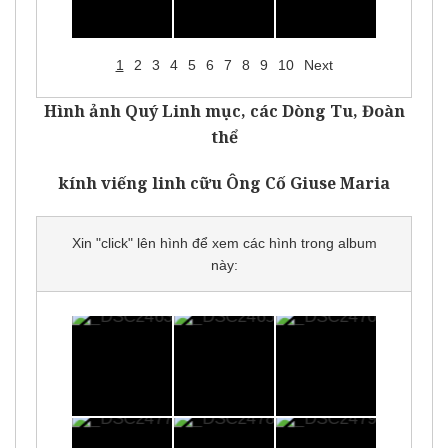
1
2
3
4
5
6
7
8
9
10
Next
Hình ảnh Quý Linh mục, các Dòng Tu, Đoàn
thể
kính viếng linh cữu Ông Cố Giuse Maria
Xin "click" lên hình để xem các hình trong album
này: