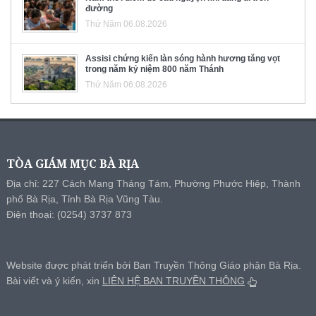
đường
Thứ Năm 06.08.2026
Assisi chứng kiến làn sóng hành hương tăng vọt
trong năm kỷ niệm 800 năm Thánh
Thứ Năm 06.08.2026
TÒA GIÁM MỤC BÀ RỊA
Địa chỉ: 227 Cách Mạng Tháng Tám, Phường Phước Hiệp, Thành
phố Bà Rịa, Tỉnh Bà Rịa Vũng Tàu.
Điện thoại: (0254) 3737 873
Website được phát triển bởi Ban Truyền Thông Giáo phận Bà Rịa.
Bài viết và ý kiến, xin
LIÊN HỆ BAN TRUYỀN THÔNG