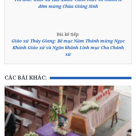
đêm mừng Chúa Giáng Sinh
Bài kế tiếp:
Giáo xứ Thủy Giang: Bế mạc Năm Thánh mừng Ngọc
Khánh Giáo xứ và Ngân khánh Linh mục Cha Chánh
xứ
CÁC BÀI KHÁC: