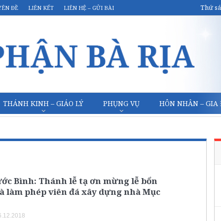
Thứ sá
YÊN ĐỀ
LIÊN KẾT
LIÊN HỆ – GỬI BÀI
THÁNH KINH – GIÁO LÝ
PHỤNG VỤ
HÔN NHÂN – GIA
ớc Bình: Thánh lễ tạ ơn mừng lễ bổn
à làm phép viên đá xây dựng nhà Mục
.12.2018