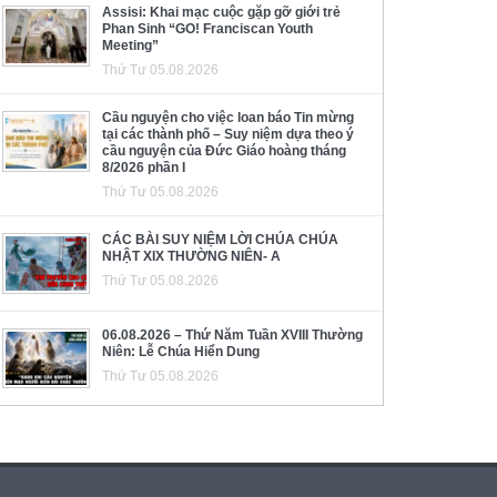
Assisi: Khai mạc cuộc gặp gỡ giới trẻ
Phan Sinh “GO! Franciscan Youth
Meeting”
Thứ Tư 05.08.2026
Cầu nguyện cho việc loan báo Tin mừng
tại các thành phố – Suy niệm dựa theo ý
cầu nguyện của Đức Giáo hoàng tháng
8/2026 phần I
Thứ Tư 05.08.2026
CÁC BÀI SUY NIỆM LỜI CHÚA CHÚA
NHẬT XIX THƯỜNG NIÊN- A
Thứ Tư 05.08.2026
06.08.2026 – Thứ Năm Tuần XVIII Thường
Niên: Lễ Chúa Hiển Dung
Thứ Tư 05.08.2026