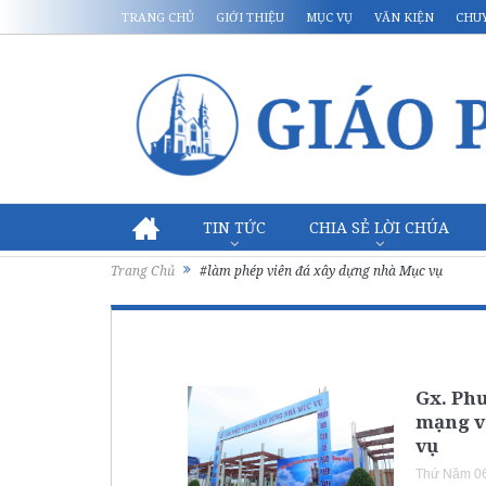
TRANG CHỦ
GIỚI THIỆU
MỤC VỤ
VĂN KIỆN
CHU
TIN TỨC
CHIA SẺ LỜI CHÚA
Trang Chủ
#làm phép viên đá xây dựng nhà Mục vụ
Gx. Phư
mạng v
vụ
Thứ Năm 06