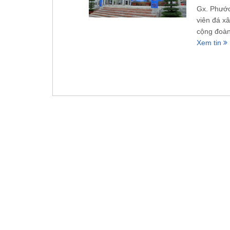
Gx. Phước
viên đá x
cộng đoàn
Xem tin