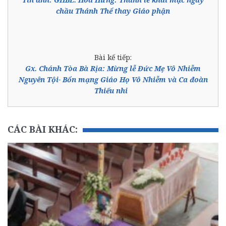
chầu Thánh Thể thay Giáo phận
Bài kế tiếp:
Gx. Chánh Tòa Bà Rịa: Mừng lễ Đức Mẹ Vô Nhiễm
Nguyên Tội- Bổn mạng Giáo Họ Vô Nhiễm và Ca đoàn
Thiếu nhi
CÁC BÀI KHÁC: