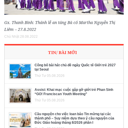
Gx. Thanh Bình: Thánh lễ an táng Bà cố Martha Nguyễn Thị
Liêm – 27.8.2022
Chủ Nhật 28.08.2022
TIN/ BÀI MỚI
Công bố bài hát chủ đề ngày Quốc tế Giới trẻ 2027
tại Seoul
Thứ Tư 05.08.2026
Assisi: Khai mạc cuộc gặp gỡ giới trẻ Phan Sinh
“GO! Franciscan Youth Meeting”
Thứ Tư 05.08.2026
Cầu nguyện cho việc loan báo Tin mừng tại các
thành phố – Suy niệm dựa theo ý cầu nguyện của
Đức Giáo hoàng tháng 8/2026 phần I