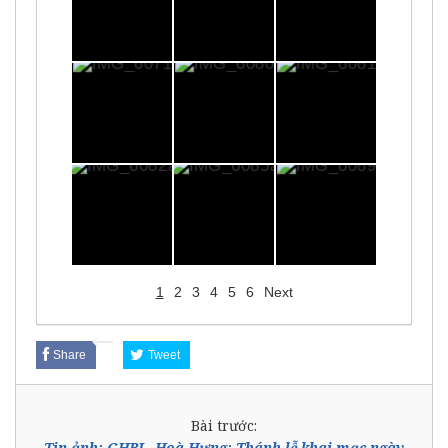
1
2
3
4
5
6
Next
Share
Tweet
Bài trước:
Tin ảnh: GHBL. Hoà Hưng: Thánh lễ khai mạc ngày