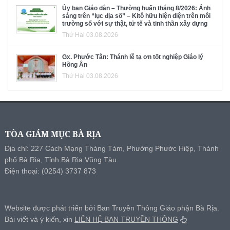
Ủy ban Giáo dân – Thường huấn tháng 8/2026: Ánh
sáng trên “lục địa số” – Kitô hữu hiện diện trên môi
trường số với sự thật, tử tế và tinh thần xây dựng
Thứ Hai 03.08.2026
Gx. Phước Tân: Thánh lễ tạ ơn tốt nghiệp Giáo lý
Hồng Ân
Thứ Hai 03.08.2026
TÒA GIÁM MỤC BÀ RỊA
Địa chỉ: 227 Cách Mạng Tháng Tám, Phường Phước Hiệp, Thành
phố Bà Rịa, Tỉnh Bà Rịa Vũng Tàu.
Điện thoại: (0254) 3737 873
Website được phát triển bởi Ban Truyền Thông Giáo phận Bà Rịa.
Bài viết và ý kiến, xin
LIÊN HỆ BAN TRUYỀN THÔNG