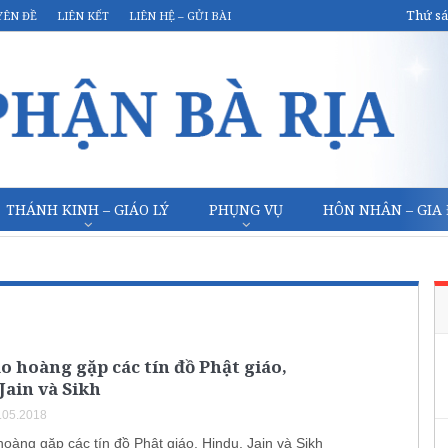
Thứ sá
YÊN ĐỀ
LIÊN KẾT
LIÊN HỆ – GỬI BÀI
THÁNH KINH – GIÁO LÝ
PHỤNG VỤ
HÔN NHÂN – GIA
o hoàng gặp các tín đồ Phật giáo,
Jain và Sikh
.05.2018
oàng gặp các tín đồ Phật giáo, Hindu, Jain và Sikh