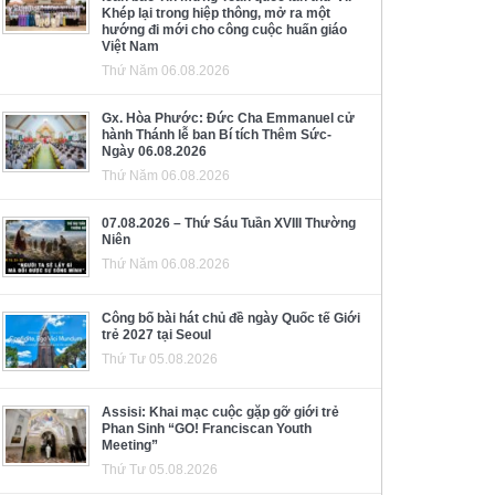
Khép lại trong hiệp thông, mở ra một
hướng đi mới cho công cuộc huấn giáo
Việt Nam
Thứ Năm 06.08.2026
Gx. Hòa Phước: Đức Cha Emmanuel cử
hành Thánh lễ ban Bí tích Thêm Sức-
Ngày 06.08.2026
Thứ Năm 06.08.2026
07.08.2026 – Thứ Sáu Tuần XVIII Thường
Niên
Thứ Năm 06.08.2026
Công bố bài hát chủ đề ngày Quốc tế Giới
trẻ 2027 tại Seoul
Thứ Tư 05.08.2026
Assisi: Khai mạc cuộc gặp gỡ giới trẻ
Phan Sinh “GO! Franciscan Youth
Meeting”
Thứ Tư 05.08.2026