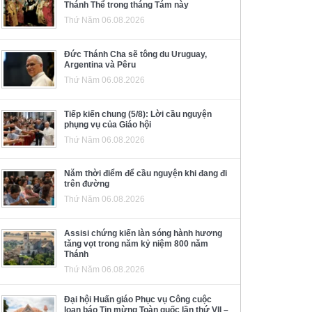
Thánh Thể trong tháng Tám này
Thứ Năm 06.08.2026
Đức Thánh Cha sẽ tông du Uruguay,
Argentina và Pêru
Thứ Năm 06.08.2026
Tiếp kiến chung (5/8): Lời cầu nguyện
phụng vụ của Giáo hội
Thứ Năm 06.08.2026
Năm thời điểm để cầu nguyện khi đang đi
trên đường
Thứ Năm 06.08.2026
Assisi chứng kiến làn sóng hành hương
tăng vọt trong năm kỷ niệm 800 năm
Thánh
Thứ Năm 06.08.2026
Đại hội Huấn giáo Phục vụ Công cuộc
loan báo Tin mừng Toàn quốc lần thứ VII –