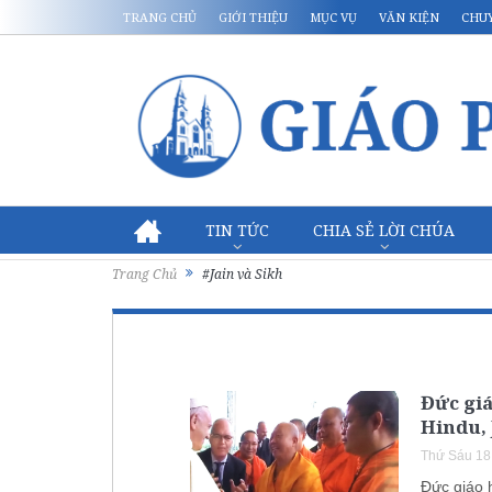
TRANG CHỦ
GIỚI THIỆU
MỤC VỤ
VĂN KIỆN
CHU
TIN TỨC
CHIA SẺ LỜI CHÚA
Trang Chủ
#Jain và Sikh
Đức giá
Hindu, 
Thứ Sáu 18
Đức giáo h