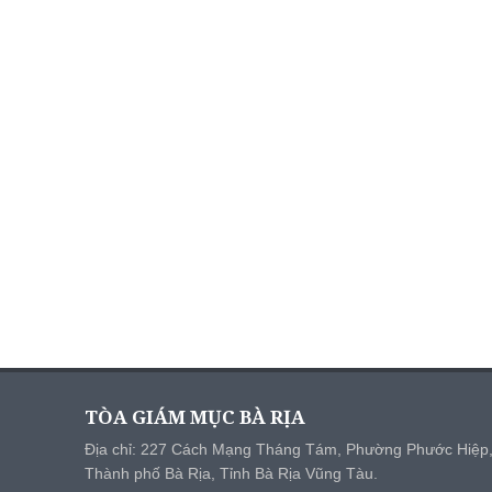
TÒA GIÁM MỤC BÀ RỊA
Địa chỉ: 227 Cách Mạng Tháng Tám, Phường Phước Hiệp
Thành phố Bà Rịa, Tỉnh Bà Rịa Vũng Tàu.