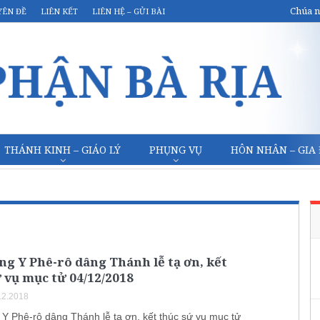
Chúa n
YÊN ĐỀ
LIÊN KẾT
LIÊN HỆ – GỬI BÀI
THÁNH KINH – GIÁO LÝ
PHỤNG VỤ
HÔN NHÂN – GIA
g Y Phê-rô dâng Thánh lễ tạ ơn, kết
 vụ mục tử 04/12/2018
12.2018
Y Phê-rô dâng Thánh lễ tạ ơn, kết thúc sứ vụ mục tử