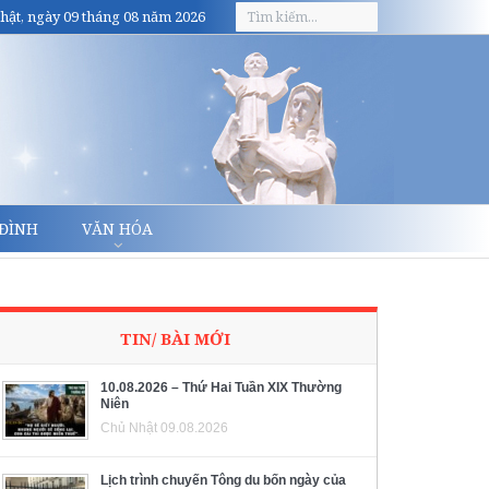
hật, ngày 09 tháng 08 năm 2026
 ĐÌNH
VĂN HÓA
TIN/ BÀI MỚI
10.08.2026 – Thứ Hai Tuần XIX Thường
Niên
Chủ Nhật 09.08.2026
Lịch trình chuyến Tông du bốn ngày của