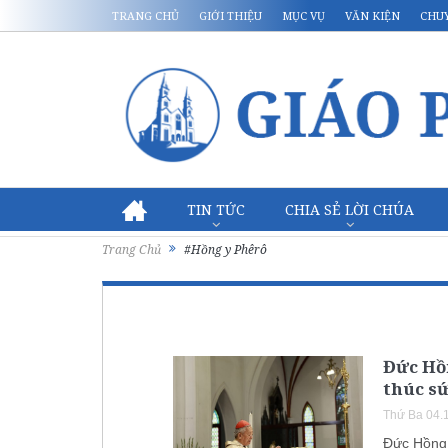
TRANG CHỦ
GIỚI THIỆU
MỤC VỤ
VĂN KIỆN
CHU
TIN TỨC
CHIA SẺ LỜI CHÚA
Trang Chủ
#Hồng y Phêrô
Đức Hồn
thúc sứ
Thứ Ba 04.
Đức Hồng 