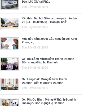
Đức Lêô XIV tại Pháp
Thứ Bảy 08.08.2026
Kết thúc Đại hội Giáo lý toàn quốc lần thứ
VII (03 – 06/8/2026) – Bản ghi nhớ
Thứ Bảy 08.08.2026
Mục tiêu năm 2026: Cầu nguyện với Kinh
Phụng vụ
Thứ Bảy 08.08.2026
Gx. Hải Lâm: Mừng kính Thánh Đaminh –
Bổn mạng Giáo họ Đaminh
Thứ Bảy 08.08.2026
Gx. Láng Cát: Mừng lễ kính Thánh
Đaminh- Bổn mạng Họ Đaminh
Thứ Bảy 08.08.2026
Gx. Phước Bình: Mừng lễ Thánh Đaminh
linh mục- Bổn mạng Họ Đaminh