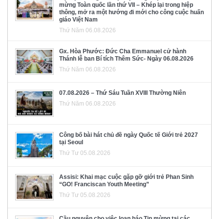
mừng Toàn quốc lần thứ VII – Khép lại trong hiệp
thông, mở ra một hướng đi mới cho công cuộc huấn
giáo Việt Nam
Thứ Năm 06.08.2026
Gx. Hòa Phước: Đức Cha Emmanuel cử hành
Thánh lễ ban Bí tích Thêm Sức- Ngày 06.08.2026
Thứ Năm 06.08.2026
07.08.2026 – Thứ Sáu Tuần XVIII Thường Niên
Thứ Năm 06.08.2026
Công bố bài hát chủ đề ngày Quốc tế Giới trẻ 2027
tại Seoul
Thứ Tư 05.08.2026
Assisi: Khai mạc cuộc gặp gỡ giới trẻ Phan Sinh
“GO! Franciscan Youth Meeting”
Thứ Tư 05.08.2026
Cầu nguyện cho việc loan báo Tin mừng tại các