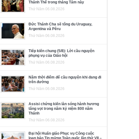
Thánh Thể trong tháng Tám này
Thứ Năm 06.08.2026
Đức Thánh Cha sẽ tông du Uruguay,
Argentina và Pêru
Thứ Năm 06.08.2026
Tiếp kiến chung (5/8): Lời cầu nguyện
phụng vụ của Giáo hội
Thứ Năm 06.08.2026
Năm thời điểm để cầu nguyện khi đang đi
trên đường
Thứ Năm 06.08.2026
Assisi chứng kiến làn sóng hành hương
tăng vọt trong năm kỷ niệm 800 năm
Thánh
Thứ Năm 06.08.2026
Đại hội Huấn giáo Phục vụ Công cuộc
loan báo Tin mừng Toàn quốc lần thứ VII –