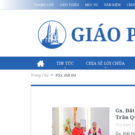
TRANG CHỦ
GIỚI THIỆU
MỤC VỤ
VĂN KIỆN
CHU
TIN TỨC
CHIA SẺ LỜI CHÚA
Trang Chủ
#Gx. Đất Đỏ
Gx. Đấ
Trần Q
Thứ Năm 14
Gx. Đất Đ