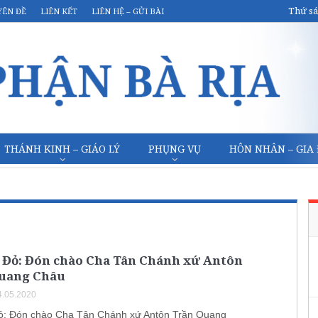
Thứ sá
YÊN ĐỀ
LIÊN KẾT
LIÊN HỆ – GỬI BÀI
THÁNH KINH – GIÁO LÝ
PHỤNG VỤ
HÔN NHÂN – GIA
t Đỏ: Đón chào Cha Tân Chánh xứ Antôn
uang Châu
.05.2020
ỏ: Đón chào Cha Tân Chánh xứ Antôn Trần Quang