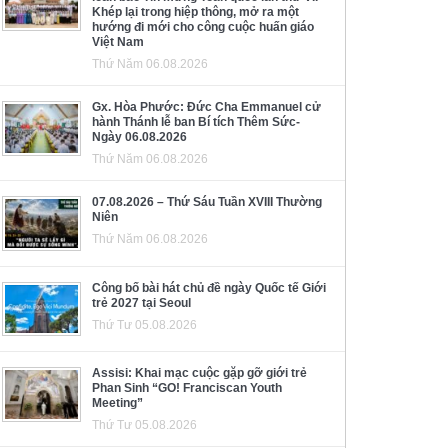
Khép lại trong hiệp thông, mở ra một
hướng đi mới cho công cuộc huấn giáo
Việt Nam
Thứ Năm 06.08.2026
Gx. Hòa Phước: Đức Cha Emmanuel cử
hành Thánh lễ ban Bí tích Thêm Sức-
Ngày 06.08.2026
Thứ Năm 06.08.2026
07.08.2026 – Thứ Sáu Tuần XVIII Thường
Niên
Thứ Năm 06.08.2026
Công bố bài hát chủ đề ngày Quốc tế Giới
trẻ 2027 tại Seoul
Thứ Tư 05.08.2026
Assisi: Khai mạc cuộc gặp gỡ giới trẻ
Phan Sinh “GO! Franciscan Youth
Meeting”
Thứ Tư 05.08.2026