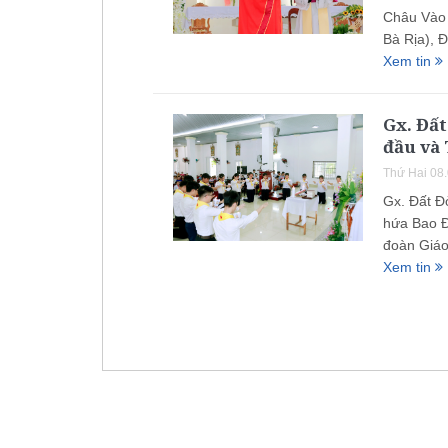
Châu Vào 
Bà Rịa),
Xem tin
Gx. Đất
đầu và
Thứ Hai 08
Gx. Đất Đ
hứa Bao Đ
đoàn Giáo
Xem tin