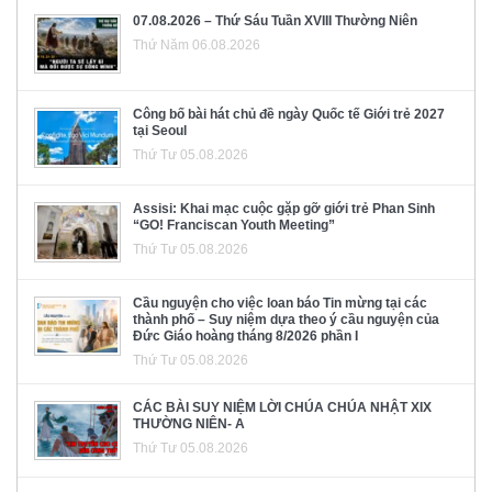
07.08.2026 – Thứ Sáu Tuần XVIII Thường Niên
Thứ Năm 06.08.2026
Công bố bài hát chủ đề ngày Quốc tế Giới trẻ 2027
tại Seoul
Thứ Tư 05.08.2026
Assisi: Khai mạc cuộc gặp gỡ giới trẻ Phan Sinh
“GO! Franciscan Youth Meeting”
Thứ Tư 05.08.2026
Cầu nguyện cho việc loan báo Tin mừng tại các
thành phố – Suy niệm dựa theo ý cầu nguyện của
Đức Giáo hoàng tháng 8/2026 phần I
Thứ Tư 05.08.2026
CÁC BÀI SUY NIỆM LỜI CHÚA CHÚA NHẬT XIX
THƯỜNG NIÊN- A
Thứ Tư 05.08.2026