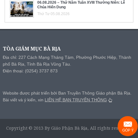
06.08.2026 – Thứ Năm Tuần XVIII Thường Niên: Lễ
Chúa Hiển Dung
Thứ Tư 05.08.2026
TÒA GIÁM MỤC BÀ RỊA
Địa chỉ: 227 Cách Mạng Tháng Tám, Phường Phước Hiệp, Thành
phố Bà Rịa, Tỉnh Bà Rịa Vũng Tàu.
Điện thoại: (0254) 3737 873
Website được phát triển bởi Ban Truyền Thông Giáo phận Bà Rịa.
Bài viết và ý kiến, xin
LIÊN HỆ BAN TRUYỀN THÔNG
Copyright © 2013 By Giáo Phận Bà Rịa, All rights reserved.
GÓP Ý