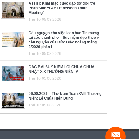
Assisi: Khai mạc cuộc gặp gỡ giới trẻ
Phan Sinh “GO! Franciscan Youth
Meeting”
Thứ Tư 05.08.2026
Cầu nguyện cho việc loan báo Tin mừng
tại các thành phố – Suy niệm dựa theo ý
cầu nguyện của Đức Giáo hoàng tháng
8/2026 phần I
Thứ Tư 05.08.2026
CÁC BÀI SUY NIỆM LỜI CHÚA CHÚA
NHẬT XIX THƯỜNG NIÊN- A
Thứ Tư 05.08.2026
06.08.2026 – Thứ Năm Tuần XVIII Thường
Niên: Lễ Chúa Hiển Dung
Thứ Tư 05.08.2026