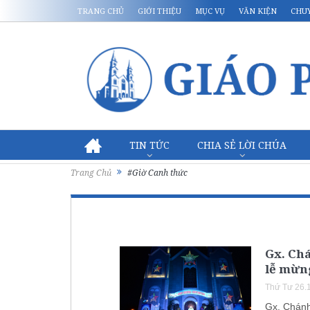
TRANG CHỦ
GIỚI THIỆU
MỤC VỤ
VĂN KIỆN
CHU
TIN TỨC
CHIA SẺ LỜI CHÚA
Trang Chủ
#Giờ Canh thức
Gx. Chá
lễ mừn
Thứ Tư 26.
Gx. Chánh