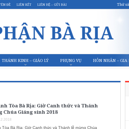
Thứ sá
YÊN ĐỀ
LIÊN KẾT
LIÊN HỆ – GỬI BÀI
THÁNH KINH – GIÁO LÝ
PHỤNG VỤ
HÔN NHÂN – GIA
nh Tòa Bà Rịa: Giờ Canh thức và Thánh
g Chúa Giáng sinh 2018
12.2018
 Tòa Bà Rịa: Giờ Canh thức và Thánh lễ mừng Chúa