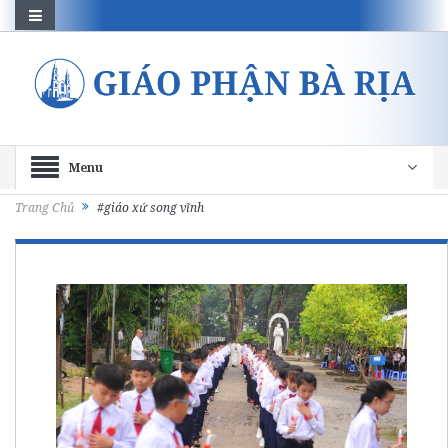
Menu
Trang Chủ
#giáo xứ song vĩnh