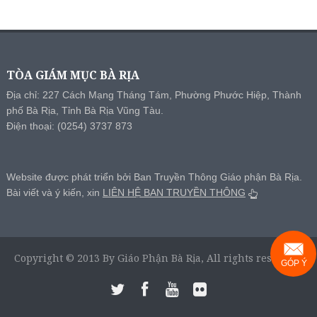
TÒA GIÁM MỤC BÀ RỊA
Địa chỉ: 227 Cách Mạng Tháng Tám, Phường Phước Hiệp, Thành
phố Bà Rịa, Tỉnh Bà Rịa Vũng Tàu.
Điện thoại: (0254) 3737 873
Website được phát triển bởi Ban Truyền Thông Giáo phận Bà Rịa.
Bài viết và ý kiến, xin
LIÊN HỆ BAN TRUYỀN THÔNG
Copyright © 2013 By Giáo Phận Bà Rịa, All rights reserved.
GÓP Ý