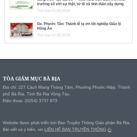
trường số với sự thật, tử tế và tinh thần xây dựng
Thứ Hai 03.08.2026
Gx. Phước Tân: Thánh lễ tạ ơn tốt nghiệp Giáo lý
Hồng Ân
Thứ Hai 03.08.2026
TÒA GIÁM MỤC BÀ RỊA
Địa chỉ: 227 Cách Mạng Tháng Tám, Phường Phước Hiệp, Thành
phố Bà Rịa, Tỉnh Bà Rịa Vũng Tàu.
Điện thoại: (0254) 3737 873
Website được phát triển bởi Ban Truyền Thông Giáo phận Bà Rịa.
Bài viết và ý kiến, xin
LIÊN HỆ BAN TRUYỀN THÔNG