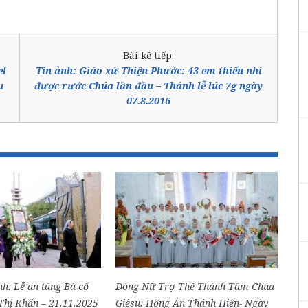
Bài kế tiếp:
el
Tin ảnh: Giáo xứ Thiện Phước: 43 em thiếu nhi
u
được rước Chúa lần đầu – Thánh lễ lúc 7g ngày
07.8.2016
h: Lễ an táng Bà cố
Dòng Nữ Trợ Thế Thánh Tâm Chúa
hị Khấn – 21.11.2025
Giêsu: Hồng Ân Thánh Hiến- Ngày