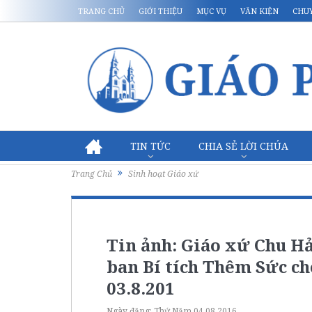
TRANG CHỦ
GIỚI THIỆU
MỤC VỤ
VĂN KIỆN
CHU
TIN TỨC
CHIA SẺ LỜI CHÚA
Trang Chủ
Sinh hoạt Giáo xứ
Tin ảnh: Giáo xứ Chu H
ban Bí tích Thêm Sức ch
03.8.201
Ngày đăng:
Thứ Năm 04.08.2016