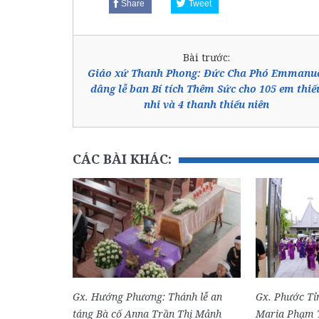
Share
Tweet
Bài trước:
Giáo xứ Thanh Phong: Đức Cha Phó Emmanu
dâng lễ ban Bí tích Thêm Sức cho 105 em thiế
nhi và 4 thanh thiếu niên
CÁC BÀI KHÁC:
Gx. Hướng Phương: Thánh lễ an
Gx. Phước Tỉn
táng Bà cố Anna Trần Thị Mảnh
Maria Phạm T