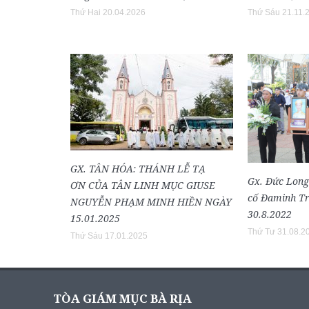
Thứ Hai 20.04.2026
Thứ Sáu 21.11.
GX. TÂN HÓA: THÁNH LỄ TẠ
Gx. Đức Long
ƠN CỦA TÂN LINH MỤC GIUSE
cố Đaminh Tr
NGUYỄN PHẠM MINH HIỀN NGÀY
30.8.2022
15.01.2025
Thứ Tư 31.08.2
Thứ Sáu 17.01.2025
TÒA GIÁM MỤC BÀ RỊA