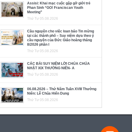
Assisi: Khai mạc cuộc gặp gỡ giới trẻ
Phan Sinh “GO! Franciscan Youth
Meeting”
Thứ Tư 05.08.2026
Cầu nguyện cho việc loan báo Tin mừng
tại các thành phố – Suy niệm dựa theo ý
cầu nguyện của Đức Giáo hoàng tháng
8/2026 phần I
Thứ Tư 05.08.2026
CÁC BÀI SUY NIỆM LỜI CHÚA CHÚA
NHẬT XIX THƯỜNG NIÊN- A
Thứ Tư 05.08.2026
06.08.2026 – Thứ Năm Tuần XVIII Thường
Niên: Lễ Chúa Hiển Dung
Thứ Tư 05.08.2026