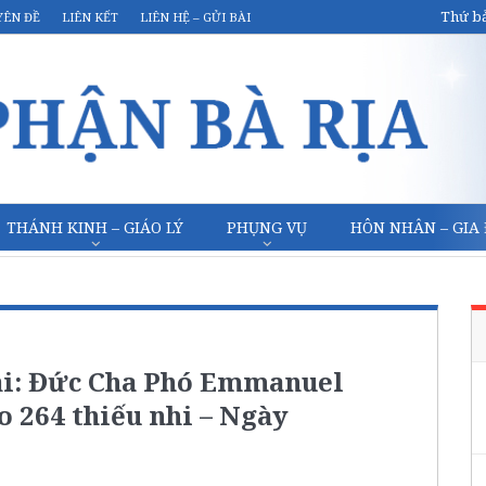
Thứ bả
YÊN ĐỀ
LIÊN KẾT
LIÊN HỆ – GỬI BÀI
THÁNH KINH – GIÁO LÝ
PHỤNG VỤ
HÔN NHÂN – GIA
ải: Đức Cha Phó Emmanuel
o 264 thiếu nhi – Ngày