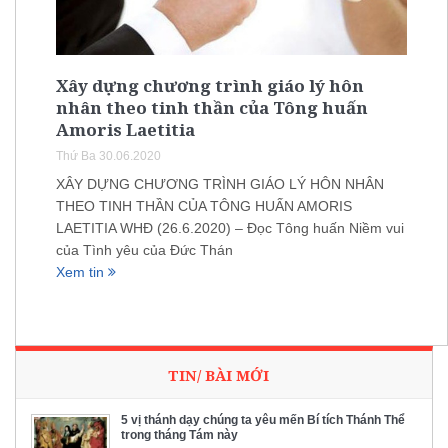
Xây dựng chương trình giáo lý hôn
nhân theo tinh thần của Tông huấn
Amoris Laetitia
Thứ Ba 30.06.2020
XÂY DỰNG CHƯƠNG TRÌNH GIÁO LÝ HÔN NHÂN
THEO TINH THẦN CỦA TÔNG HUẤN AMORIS
LAETITIA WHĐ (26.6.2020) – Đọc Tông huấn Niềm vui
của Tình yêu của Đức Thán
Xem tin
TIN/ BÀI MỚI
5 vị thánh dạy chúng ta yêu mến Bí tích Thánh Thể
trong tháng Tám này