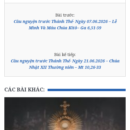
Bài trước:
Cầu nguyện trước Thánh Thể- Ngày 07.06.2026 – Lễ
Mình Và Máu Chúa Kitô– Ga 6,51-59
Bài kế tiếp:
Cầu nguyện trước Thánh Thể- Ngày 21.06.2026 – Chúa
Nhật XII Thường niên – Mt 10,26-33
CÁC BÀI KHÁC: