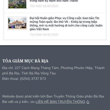
trong năm kỷ niệm 800 năm Thánh
Thứ Năm 06.08.2026
Đại hội Huấn giáo Phục vụ Công cuộc loan báo Tin
mừng Toàn quốc lần thứ VII – Khép lại trong hiệp
thông, mở ra một hướng đi mới cho công cuộc huấn
giáo Việt Nam
Thứ Năm 06.08.2026
TÒA GIÁM MỤC BÀ RỊA
Địa chỉ: 227 Cách Mạng Tháng Tám, Phường Phước Hiệp, Thành
phố Bà Rịa, Tỉnh Bà Rịa Vũng Tàu.
Điện thoại: (0254) 3737 873
Website được phát triển bởi Ban Truyền Thông Giáo phận Bà Rịa.
Bài viết và ý kiến, xin
LIÊN HỆ BAN TRUYỀN THÔNG