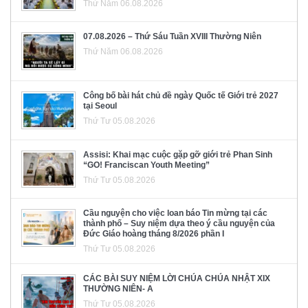
Thứ Năm 06.08.2026
07.08.2026 – Thứ Sáu Tuần XVIII Thường Niên
Thứ Năm 06.08.2026
Công bố bài hát chủ đề ngày Quốc tế Giới trẻ 2027
tại Seoul
Thứ Tư 05.08.2026
Assisi: Khai mạc cuộc gặp gỡ giới trẻ Phan Sinh
“GO! Franciscan Youth Meeting”
Thứ Tư 05.08.2026
Cầu nguyện cho việc loan báo Tin mừng tại các
thành phố – Suy niệm dựa theo ý cầu nguyện của
Đức Giáo hoàng tháng 8/2026 phần I
Thứ Tư 05.08.2026
CÁC BÀI SUY NIỆM LỜI CHÚA CHÚA NHẬT XIX
THƯỜNG NIÊN- A
Thứ Tư 05.08.2026