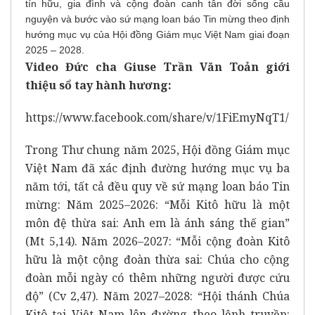
tín hữu, gia đình và cộng đoàn canh tân đời sống cầu
nguyện và bước vào sứ mạng loan báo Tin mừng theo định
hướng mục vụ của Hội đồng Giám mục Việt Nam giai đoạn
2025 – 2028.
Video Đức cha Giuse Trần Văn Toản giới
thiệu sổ tay hành hương:
https://www.facebook.com/share/v/1FiEmyNqT1/
Trong Thư chung năm 2025, Hội đồng Giám mục
Việt Nam đã xác định đường hướng mục vụ ba
năm tới, tất cả đều quy về sứ mạng loan báo Tin
mừng: Năm 2025–2026: “Mỗi Kitô hữu là một
môn đệ thừa sai: Anh em là ánh sáng thế gian”
(Mt 5,14). Năm 2026–2027: “Mỗi cộng đoàn Kitô
hữu là một cộng đoàn thừa sai: Chúa cho cộng
đoàn mỗi ngày có thêm những người được cứu
độ” (Cv 2,47). Năm 2027–2028: “Hội thánh Chúa
Kitô tại Việt Nam lên đường theo lệnh truyền: