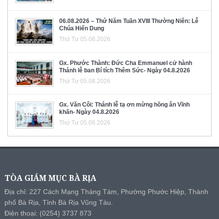
06.08.2026 – Thứ Năm Tuần XVIII Thường Niên: Lễ
Chúa Hiển Dung
Thứ Tư 05.08.2026
Gx. Phước Thành: Đức Cha Emmanuel cử hành
Thánh lễ ban Bí tích Thêm Sức- Ngày 04.8.2026
Thứ Tư 05.08.2026
Gx. Văn Côi: Thánh lễ tạ ơn mừng hồng ân Vĩnh
khấn- Ngày 04.8.2026
Thứ Tư 05.08.2026
TÒA GIÁM MỤC BÀ RỊA
Địa chỉ: 227 Cách Mạng Tháng Tám, Phường Phước Hiệp, Thành
phố Bà Rịa, Tỉnh Bà Rịa Vũng Tàu.
Điện thoại: (0254) 3737 873