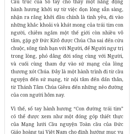
Cấu trúc của Sổ tay cho thấy một năng động
hành hương khởi sự từ việc dọn lòng sẵn sàng,
nhận ra rằng khởi đầu chính là tình yêu, đi vào
những khắc khoải và khát mong của trái tim con
người, chiêm ngắm một thế giới còn nhiều vô
tâm, gặp gỡ Đức Kitô được Chúa Cha sai đến cứu
chuộc, sống tình bạn với Người, để Người ngự trị
trong lòng, phó dâng đời sống cùng với Người,
và cuối cùng tham dự vào sứ mạng của lòng
thương xót Chúa. Đây là một hành trình đi từ cầu
nguyện đến sứ mạng, từ nội tâm đến dấn thân,
từ Thánh Tâm Chúa Giêsu đến những nẻo đường
của con người hôm nay.
Vì thế, sổ tay hành hương “Con đường trái tim”
có thể được xem như một đóng góp thiết thực
của Mạng lưới Cầu nguyện Toàn cầu của Đức
Giáo hoàng tại Việt Nam cho định hướng mục vụ