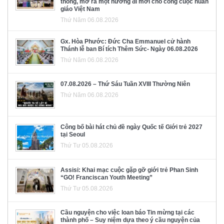
thông, mở ra một hướng đi mới cho công cuộc huấn
giáo Việt Nam
Thứ Năm 06.08.2026
Gx. Hòa Phước: Đức Cha Emmanuel cử hành
Thánh lễ ban Bí tích Thêm Sức- Ngày 06.08.2026
Thứ Năm 06.08.2026
07.08.2026 – Thứ Sáu Tuần XVIII Thường Niên
Thứ Năm 06.08.2026
Công bố bài hát chủ đề ngày Quốc tế Giới trẻ 2027
tại Seoul
Thứ Tư 05.08.2026
Assisi: Khai mạc cuộc gặp gỡ giới trẻ Phan Sinh
“GO! Franciscan Youth Meeting”
Thứ Tư 05.08.2026
Cầu nguyện cho việc loan báo Tin mừng tại các
thành phố – Suy niệm dựa theo ý cầu nguyện của