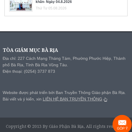
khấn- Ngày 04.8.2026
Thứ Tư 05.08.2026
TÒA GIÁM MỤC BÀ RỊA
Địa chỉ: 227 Cách Mạng Tháng Tám, Phường Phước Hiệp, Thành
phố Bà Rịa, Tỉnh Bà Rịa Vũng Tàu.
Điện thoại: (0254) 3737 873
Website được phát triển bởi Ban Truyền Thông Giáo phận Bà Rịa.
Bài viết và ý kiến, xin
LIÊN HỆ BAN TRUYỀN THÔNG
Copyright © 2013 By Giáo Phận Bà Rịa, All rights reserved.
GÓP Ý