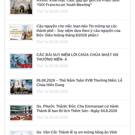
Assisi: Khai mạc cuộc gặp gỡ giới trẻ Phan Sinh
“GO! Franciscan Youth Meeting”
Thứ Tư 05.08.2026
Cầu nguyện cho việc loan báo Tin mừng tại các
thành phố – Suy niệm dựa theo ý cầu nguyện của
Đức Giáo hoàng tháng 8/2026 phần I
Thứ Tư 05.08.2026
CÁC BÀI SUY NIỆM LỜI CHÚA CHÚA NHẬT XIX
THƯỜNG NIÊN- A
Thứ Tư 05.08.2026
06.08.2026 – Thứ Năm Tuần XVIII Thường Niên: Lễ
Chúa Hiển Dung
Thứ Tư 05.08.2026
Gx. Phước Thành: Đức Cha Emmanuel cử hành
Thánh lễ ban Bí tích Thêm Sức- Ngày 04.8.2026
Thứ Tư 05.08.2026
Gx. Văn Côi: Thánh lễ tạ ơn mừng hồng ân Vĩnh