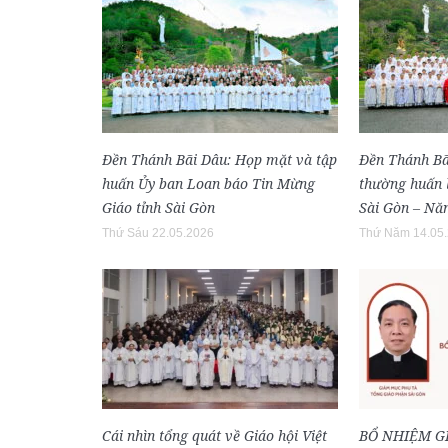
Đền Thánh Bãi Dâu: Họp mặt và tập
Đền Thánh Bã
huấn Ủy ban Loan báo Tin Mừng
thường huấn l
Giáo tỉnh Sài Gòn
Sài Gòn – Nă
Thứ Sáu 22.05.2026
Thứ Năm 14.05
Cái nhìn tổng quát về Giáo hội Việt
BỔ NHIỆM G