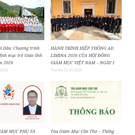
i Dâu: Chương trình
HÀNH TRÌNH HIỆP THÔNG AD
inh mục trẻ Giáo tỉnh
LIMINA 2026 CỦA HỘI ĐỒNG
m 2026
GIÁM MỤC VIỆT NAM – NGÀY I
.2026
Thứ Ba 21.04.2026
IÁM MỤC PHỤ TÁ
Tòa Giám Mục Cần Thơ – Thông