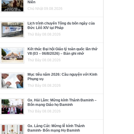
Niên
Chủ Nhật 09.08.2026
Lịch trình chuyến Tông du bốn ngày của
Đức Lêô XIV tại Pháp
Thứ Bảy 08.08.2026
Kết thúc Đại hội Giáo lý toàn quốc lần thứ
VII (03 – 06/8/2026) – Bản ghi nhớ
Thứ Bảy 08.08.2026
Mục tiêu năm 2026: Cầu nguyện với Kinh
Phụng vụ
Thứ Bảy 08.08.2026
Gx. Hải Lâm: Mừng kính Thánh Đaminh –
Bổn mạng Giáo họ Đaminh
Thứ Bảy 08.08.2026
Gx. Láng Cát: Mừng lễ kính Thánh
Đaminh- Bổn mạng Họ Đaminh