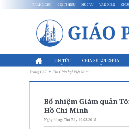
TRANG CHỦ
GIỚI THIỆU
MỤC VỤ
VĂN KIỆN
CHU
TIN TỨC
CHIA SẺ LỜI CHÚA
Trang Chủ
Tin Giáo hội Việt Nam
Bổ nhiệm Giám quản Tôn
Hồ Chí Minh
Ngày đăng:
Thứ Bảy 10.03.2018