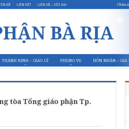
Chúa n
YÊN ĐỀ
LIÊN KẾT
LIÊN HỆ – GỬI BÀI
THÁNH KINH – GIÁO LÝ
PHỤNG VỤ
HÔN NHÂN – GIA
g tòa Tổng giáo phận Tp.