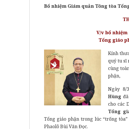
Bổ nhiệm Giám quản Tông tòa Tổng
T
V/v bổ nhiệm
Tổng giáo p
Kính thưa
quý tu sĩ
cùng toà
phận,
Ngày 8/
Hùng
đã 
cho các 
Tổng gi
Tổng giáo phận trong lúc “trống tòa
Phaolô Bùi Văn Đọc.