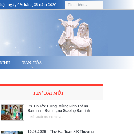
hật, ngày 09 tháng 08 năm 2026
 ĐÌNH
VĂN HÓA
TIN/ BÀI MỚI
Gx. Phước Hưng: Mừng kính Thánh
Đaminh – Bổn mạng Giáo họ Đaminh
Chủ Nhật 09.08.2026
10.08.2026 – Thứ Hai Tuần XIX Thường