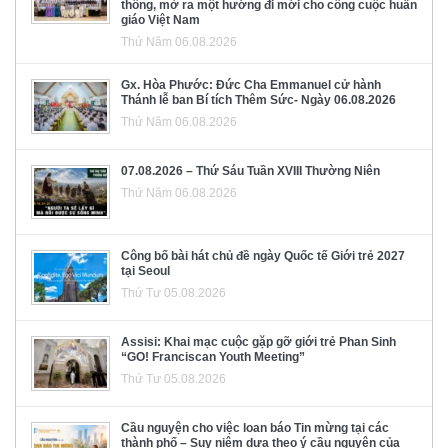
thông, mở ra một hướng đi mới cho công cuộc huấn
giáo Việt Nam
Thứ Năm 06.08.2026
Gx. Hòa Phước: Đức Cha Emmanuel cử hành
Thánh lễ ban Bí tích Thêm Sức- Ngày 06.08.2026
Thứ Năm 06.08.2026
07.08.2026 – Thứ Sáu Tuần XVIII Thường Niên
Thứ Năm 06.08.2026
Công bố bài hát chủ đề ngày Quốc tế Giới trẻ 2027
tại Seoul
Thứ Tư 05.08.2026
Assisi: Khai mạc cuộc gặp gỡ giới trẻ Phan Sinh
“GO! Franciscan Youth Meeting”
Thứ Tư 05.08.2026
Cầu nguyện cho việc loan báo Tin mừng tại các
thành phố – Suy niệm dựa theo ý cầu nguyện của