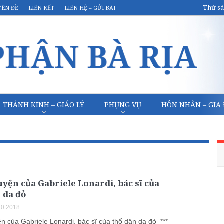
Thứ sá
YÊN ĐỀ
LIÊN KẾT
LIÊN HỆ – GỬI BÀI
THÁNH KINH – GIÁO LÝ
PHỤNG VỤ
HÔN NHÂN – GIA
yện của Gabriele Lonardi, bác sĩ của
 da đỏ
10.2018
n của Gabriele Lonardi, bác sĩ của thổ dân da đỏ ***