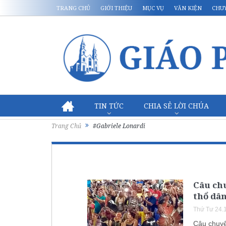
TRANG CHỦ
GIỚI THIỆU
MỤC VỤ
VĂN KIỆN
CHU
TIN TỨC
CHIA SẺ LỜI CHÚA
Trang Chủ
#Gabriele Lonardi
Câu chu
thổ dân
Thứ Tư 24.
Câu chuyệ