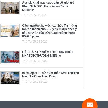
Assisi: Khai mạc cuộc gặp gỡ giới trẻ
Phan Sinh “GO! Franciscan Youth
Meeting”
Thứ Tư 05.08.2026
Cầu nguyện cho việc loan báo Tin mừng
tại các thành phố – Suy niệm dựa theo ý
cầu nguyện của Đức Giáo hoàng tháng
8/2026 phần I
Thứ Tư 05.08.2026
CÁC BÀI SUY NIỆM LỜI CHÚA CHÚA
NHẬT XIX THƯỜNG NIÊN- A
Thứ Tư 05.08.2026
06.08.2026 – Thứ Năm Tuần XVIII Thường
Niên: Lễ Chúa Hiển Dung
Thứ Tư 05.08.2026