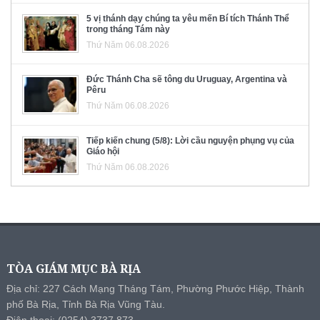
5 vị thánh dạy chúng ta yêu mến Bí tích Thánh Thể
trong tháng Tám này
Thứ Năm 06.08.2026
Đức Thánh Cha sẽ tông du Uruguay, Argentina và
Pêru
Thứ Năm 06.08.2026
Tiếp kiến chung (5/8): Lời cầu nguyện phụng vụ của
Giáo hội
Thứ Năm 06.08.2026
TÒA GIÁM MỤC BÀ RỊA
Địa chỉ: 227 Cách Mạng Tháng Tám, Phường Phước Hiệp, Thành
phố Bà Rịa, Tỉnh Bà Rịa Vũng Tàu.