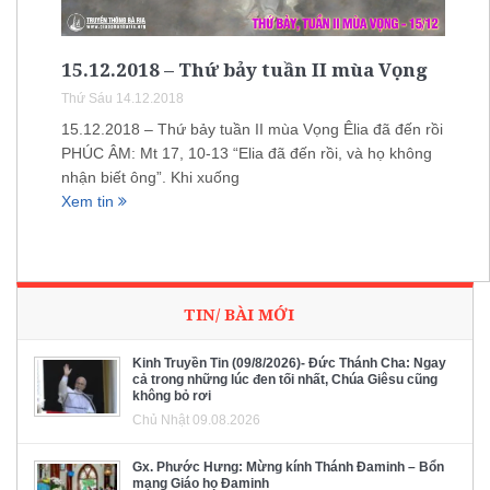
15.12.2018 – Thứ bảy tuần II mùa Vọng
Thứ Sáu 14.12.2018
15.12.2018 – Thứ bảy tuần II mùa Vọng Êlia đã đến rồi
PHÚC ÂM: Mt 17, 10-13 “Elia đã đến rồi, và họ không
nhận biết ông”. Khi xuống
Xem tin
TIN/ BÀI MỚI
Kinh Truyền Tin (09/8/2026)- Đức Thánh Cha: Ngay
cả trong những lúc đen tối nhất, Chúa Giêsu cũng
không bỏ rơi
Chủ Nhật 09.08.2026
Gx. Phước Hưng: Mừng kính Thánh Đaminh – Bổn
mạng Giáo họ Đaminh