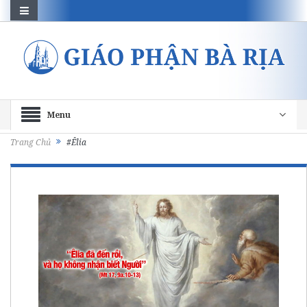
Menu
Trang Chủ
#Êlia