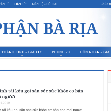
Chúa n
YÊN ĐỀ
LIÊN KẾT
LIÊN HỆ – GỬI BÀI
THÁNH KINH – GIÁO LÝ
PHỤNG VỤ
HÔN NHÂN – GIA
nh tái kêu gọi săn sóc sức khỏe cơ bản
i người
01.2019
 tái kêu gọi săn sóc sức khỏe cơ bản cho mọi người