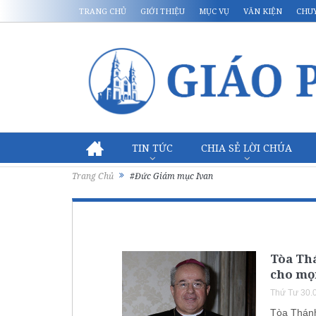
TRANG CHỦ
GIỚI THIỆU
MỤC VỤ
VĂN KIỆN
CHU
TIN TỨC
CHIA SẺ LỜI CHÚA
Trang Chủ
#Đức Giám mục Ivan
Tòa Thá
cho mọ
Thứ Tư 30.
Tòa Thánh