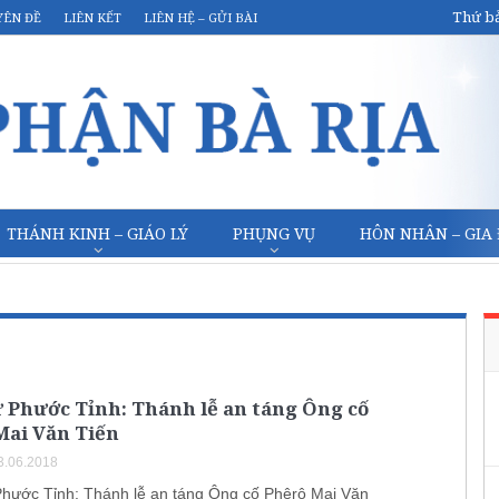
Thứ bả
YÊN ĐỀ
LIÊN KẾT
LIÊN HỆ – GỬI BÀI
THÁNH KINH – GIÁO LÝ
PHỤNG VỤ
HÔN NHÂN – GIA
 Phước Tỉnh: Thánh lễ an táng Ông cố
Mai Văn Tiến
3.06.2018
hước Tỉnh: Thánh lễ an táng Ông cố Phêrô Mai Văn