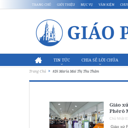
TRANG CHỦ
GIỚI THIỆU
MỤC VỤ
VĂN KIỆN
CHU
TIN TỨC
CHIA SẺ LỜI CHÚA
Trang Chủ
#Dì Maria Mai Thị Thu Thắm
Giáo xứ
Phêrô 
Chủ Nhật 0
Giáo xứ P