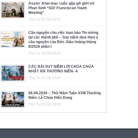
Assisi: Khai mạc cuộc gặp gỡ giới trẻ
Phan Sinh “GO! Franciscan Youth
Meeting”
Thứ Tư 05.08.2026
Cầu nguyện cho việc loan báo Tin mừng
tại các thành phố – Suy niệm dựa theo ý
cầu nguyện của Đức Giáo hoàng tháng
8/2026 phần I
Thứ Tư 05.08.2026
CÁC BÀI SUY NIỆM LỜI CHÚA CHÚA
NHẬT XIX THƯỜNG NIÊN- A
Thứ Tư 05.08.2026
06.08.2026 – Thứ Năm Tuần XVIII Thường
Niên: Lễ Chúa Hiển Dung
Thứ Tư 05.08.2026