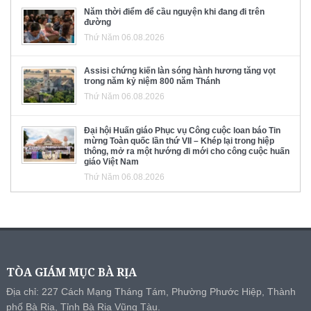
Năm thời điểm để cầu nguyện khi đang đi trên
đường
Thứ Năm 06.08.2026
Assisi chứng kiến làn sóng hành hương tăng vọt
trong năm kỷ niệm 800 năm Thánh
Thứ Năm 06.08.2026
Đại hội Huấn giáo Phục vụ Công cuộc loan báo Tin
mừng Toàn quốc lần thứ VII – Khép lại trong hiệp
thông, mở ra một hướng đi mới cho công cuộc huấn
giáo Việt Nam
Thứ Năm 06.08.2026
TÒA GIÁM MỤC BÀ RỊA
Địa chỉ: 227 Cách Mạng Tháng Tám, Phường Phước Hiệp, Thành
phố Bà Rịa, Tỉnh Bà Rịa Vũng Tàu.