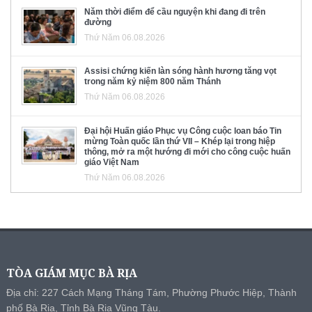
Năm thời điểm để cầu nguyện khi đang đi trên
đường
Thứ Năm 06.08.2026
Assisi chứng kiến làn sóng hành hương tăng vọt
trong năm kỷ niệm 800 năm Thánh
Thứ Năm 06.08.2026
Đại hội Huấn giáo Phục vụ Công cuộc loan báo Tin
mừng Toàn quốc lần thứ VII – Khép lại trong hiệp
thông, mở ra một hướng đi mới cho công cuộc huấn
giáo Việt Nam
Thứ Năm 06.08.2026
TÒA GIÁM MỤC BÀ RỊA
Địa chỉ: 227 Cách Mạng Tháng Tám, Phường Phước Hiệp, Thành
phố Bà Rịa, Tỉnh Bà Rịa Vũng Tàu.