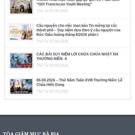
“GO! Franciscan Youth Meeting”
Thứ Tư 05.08.2026
Cầu nguyện cho việc loan báo Tin mừng tại các
thành phố – Suy niệm dựa theo ý cầu nguyện của
Đức Giáo hoàng tháng 8/2026 phần I
Thứ Tư 05.08.2026
CÁC BÀI SUY NIỆM LỜI CHÚA CHÚA NHẬT XIX
THƯỜNG NIÊN- A
Thứ Tư 05.08.2026
06.08.2026 – Thứ Năm Tuần XVIII Thường Niên: Lễ
Chúa Hiển Dung
Thứ Tư 05.08.2026
TÒA GIÁM MỤC BÀ RỊA