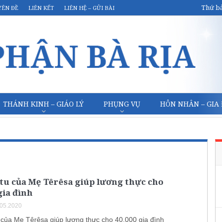
Thứ bả
YÊN ĐỀ
LIÊN KẾT
LIÊN HỆ – GỬI BÀI
THÁNH KINH – GIÁO LÝ
PHỤNG VỤ
HÔN NHÂN – GIA
tu của Mẹ Têrêsa giúp lương thực cho
gia đình
.05.2020
 của Mẹ Têrêsa giúp lương thực cho 40.000 gia đình