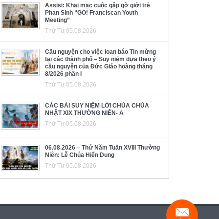
Assisi: Khai mạc cuộc gặp gỡ giới trẻ
Phan Sinh “GO! Franciscan Youth
Meeting”
Thứ Tư 05.08.2026
Cầu nguyện cho việc loan báo Tin mừng
tại các thành phố – Suy niệm dựa theo ý
cầu nguyện của Đức Giáo hoàng tháng
8/2026 phần I
Thứ Tư 05.08.2026
CÁC BÀI SUY NIỆM LỜI CHÚA CHÚA
NHẬT XIX THƯỜNG NIÊN- A
Thứ Tư 05.08.2026
06.08.2026 – Thứ Năm Tuần XVIII Thường
Niên: Lễ Chúa Hiển Dung
Thứ Tư 05.08.2026