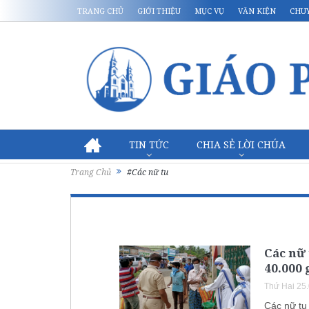
TRANG CHỦ
GIỚI THIỆU
MỤC VỤ
VĂN KIỆN
CHU
TIN TỨC
CHIA SẺ LỜI CHÚA
Trang Chủ
#Các nữ tu
Các nữ 
40.000 
Thứ Hai 25
Các nữ tu