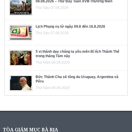
08.08.2026 – Thứ Bảy Tuần XVIII Thường Niên
Thứ Sáu 07.08.2026
Lịch Phụng vụ từ ngày 09.8 đến 16.8.2026
Thứ Sáu 07.08.2026
5 vị thánh dạy chúng ta yêu mến Bí tích Thánh Thể
trong tháng Tám này
Thứ Năm 06.08.2026
Đức Thánh Cha sẽ tông du Uruguay, Argentina và
Pêru
Thứ Năm 06.08.2026
TÒA GIÁM MỤC BÀ RỊA