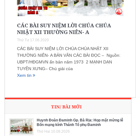
CÁC BÀI SUY NIỆM LỜI CHÚA CHÚA
NHẬT XII THƯỜNG NIÊN- A
Thứ Tư 17.06.2020
CÁC BÀI SUY NIỆM LỜI CHÚA CHÚA NHẬT XII
THƯỜNG NIÊN- A BẢN VĂN CÁC BÀI ĐỌC – Nguồn:
UBPT/HĐGMVN ấn bản năm 1973 2 MẠNH DẠN
TUYÊN XƯNG– Chú giải của
Xem tin
TIN/ BÀI MỚI
Huynh Đoàn Đaminh Gp. Bà Rịa: Họp mặt mừng lễ
Bổn mạng kính Thánh Tổ phụ Đaminh
Thứ Hai 10.08.2026