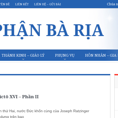
Chúa n
YÊN ĐỀ
LIÊN KẾT
LIÊN HỆ – GỬI BÀI
THÁNH KINH – GIÁO LÝ
PHỤNG VỤ
HÔN NHÂN – GIA
ctô XVI – Phần II
lần thứ Hai, nước Đức khốn cùng của Joseph Ratzinger
 dựng trên bạo