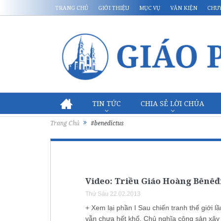
TRANG CHỦ
GIỚI THIỆU
MỤC VỤ
VĂN KIỆN
CHU
TIN TỨC
CHIA SẺ LỜI CHÚA
Trang Chủ
#benedictus
Video: Triều Giáo Hoàng Bênêđí
Thứ Sáu 22.02.2013
+ Xem lại phần I Sau chiến tranh thế giới 
vẫn chưa hết khổ. Chủ nghĩa cộng sản xây